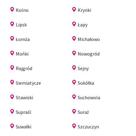
Kolno
Krynki
Lipsk
Łapy
Łomża
Michałowo
Mońki
Nowogród
Rajgród
Sejny
Siemiatycze
Sokółka
Stawiski
Suchowola
Supraśl
Suraż
Suwałki
Szczuczyn