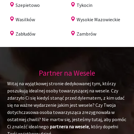
Szepietowo
Tykocin
Wasilków
Wysokie Mazowieckie
Zabłudów
Zambrów
Partner na Wesele
Witaj na wyjątkowej stronie dedykowanej tym, którzy
poszukują idealnej osoby towarzyszącej na wesele. Czy
zdarzyło Ci się kiedyś stanąć przed dylematem, z kim udać
się na ważne wydarzenie jakim jest wesele? Czy Twoja
dotychczasowa osoba towarzysząca zrezygnowała w
ostatniej chwili? Nie martw się, jesteśmy tutaj, aby pomóc
Ci znaleźć idealnego
partnera na wesele
, który dopełni
Twój wyjątkowy dzień.