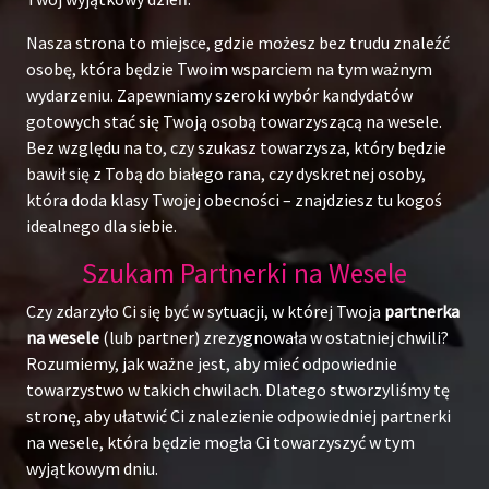
Nasza strona to miejsce, gdzie możesz bez trudu znaleźć
osobę, która będzie Twoim wsparciem na tym ważnym
wydarzeniu. Zapewniamy szeroki wybór kandydatów
gotowych stać się Twoją osobą towarzyszącą na wesele.
Bez względu na to, czy szukasz towarzysza, który będzie
bawił się z Tobą do białego rana, czy dyskretnej osoby,
która doda klasy Twojej obecności – znajdziesz tu kogoś
idealnego dla siebie.
Szukam Partnerki na Wesele
Czy zdarzyło Ci się być w sytuacji, w której Twoja
partnerka
na wesele
(lub partner) zrezygnowała w ostatniej chwili?
Rozumiemy, jak ważne jest, aby mieć odpowiednie
towarzystwo w takich chwilach. Dlatego stworzyliśmy tę
stronę, aby ułatwić Ci znalezienie odpowiedniej partnerki
na wesele, która będzie mogła Ci towarzyszyć w tym
wyjątkowym dniu.