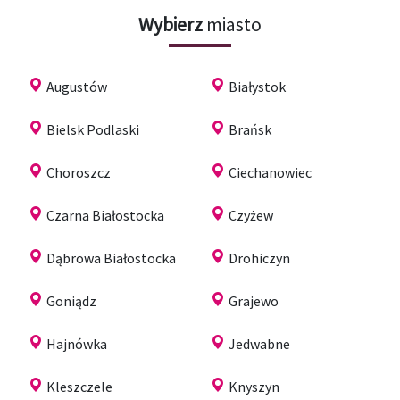
Wybierz
miasto
Augustów
Białystok
Bielsk Podlaski
Brańsk
Choroszcz
Ciechanowiec
Czarna Białostocka
Czyżew
Dąbrowa Białostocka
Drohiczyn
Goniądz
Grajewo
Hajnówka
Jedwabne
Kleszczele
Knyszyn