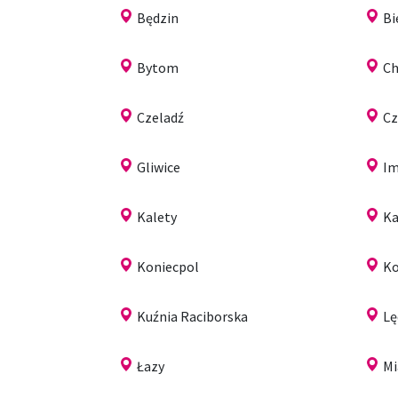
Będzin
Bi
Bytom
C
Czeladź
Cz
Gliwice
Im
Kalety
Ka
Koniecpol
Ko
Kuźnia Raciborska
Lę
Łazy
Mi