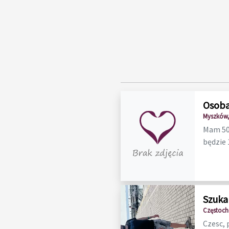
Osoba
Myszków,
Mam 50 
będzie 1
Szuka
Częstoch
Czesc, 