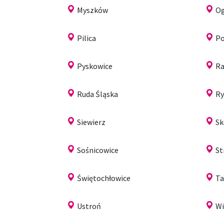
Myszków
Og
Pilica
Po
Pyskowice
Ra
Ruda Śląska
Ry
Siewierz
S
Sośnicowice
St
Świętochłowice
Ta
Ustroń
Wi