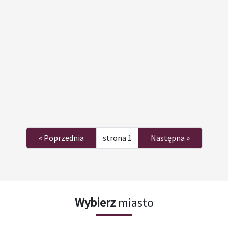
« Poprzednia
strona 1
Następna »
Wybierz
miasto