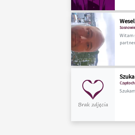
Wesel
Sosnowiec
Witam s
partner
Szuka
Częstoch
Szukam 