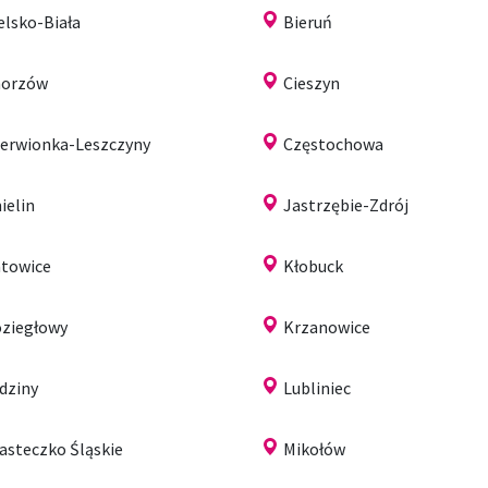
elsko-Biała
Bieruń
horzów
Cieszyn
erwionka-Leszczyny
Częstochowa
ielin
Jastrzębie-Zdrój
towice
Kłobuck
ziegłowy
Krzanowice
dziny
Lubliniec
asteczko Śląskie
Mikołów