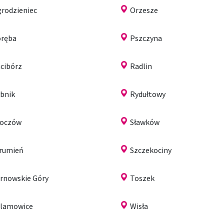
rodzieniec
Orzesze
ręba
Pszczyna
cibórz
Radlin
bnik
Rydułtowy
koczów
Sławków
rumień
Szczekociny
rnowskie Góry
Toszek
lamowice
Wisła