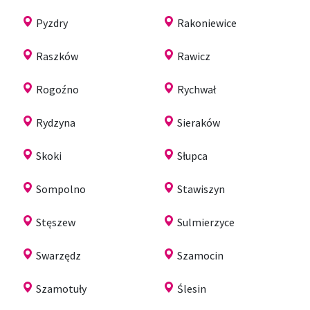
Pyzdry
Rakoniewice
Raszków
Rawicz
Rogoźno
Rychwał
Rydzyna
Sieraków
Skoki
Słupca
Sompolno
Stawiszyn
Stęszew
Sulmierzyce
Swarzędz
Szamocin
Szamotuły
Ślesin