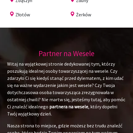
Zbąszyń
Zduny
Złotów
Żerków
Partner na Wesele
Witaj na wyjątkowej stronie dedykowanej tym, którzy
poszukują idealnej osoby towarzyszącej na wesele. Czy
zdarzyło Ci się kiedyś stanąć przed dylematem, z kim udać
się na ważne wydarzenie jakim jest wesele? Czy Twoja
dotychczasowa osoba towarzysząca zrezygnowała w
ostatniej chwili? Nie martw się, jesteśmy tutaj, aby pomóc
Ci znaleźć idealnego
partnera na wesele
, który dopełni
Twój wyjątkowy dzień.
Nasza strona to miejsce, gdzie możesz bez trudu znaleźć
osobę, która będzie Twoim wsparciem na tym ważnym