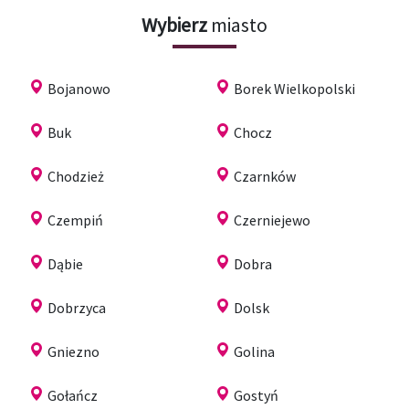
Wybierz
miasto
Bojanowo
Borek Wielkopolski
Buk
Chocz
Chodzież
Czarnków
Czempiń
Czerniejewo
Dąbie
Dobra
Dobrzyca
Dolsk
Gniezno
Golina
Gołańcz
Gostyń