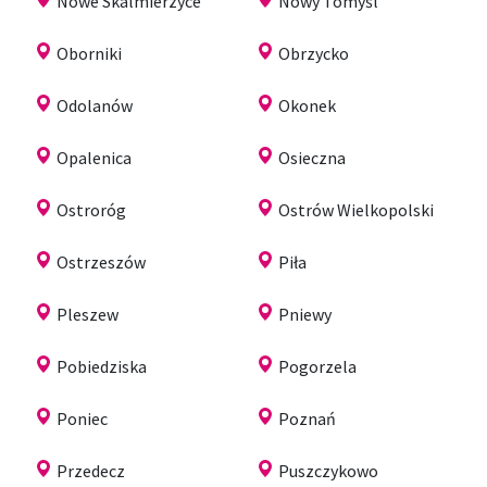
Nowe Skalmierzyce
Nowy Tomyśl
Oborniki
Obrzycko
Odolanów
Okonek
Opalenica
Osieczna
Ostroróg
Ostrów Wielkopolski
Ostrzeszów
Piła
Pleszew
Pniewy
Pobiedziska
Pogorzela
Poniec
Poznań
Przedecz
Puszczykowo