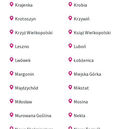
Krajenka
Krobia
Krotoszyn
Krzywiń
Krzyż Wielkopolski
Książ Wielkopolski
Leszno
Luboń
Lwówek
Łobżenica
Margonin
Miejska Górka
Międzychód
Mikstat
Miłosław
Mosina
Murowana Goślina
Nekla