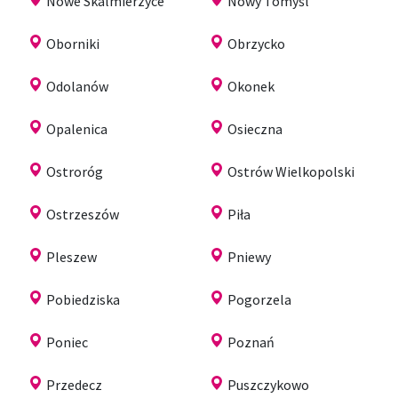
Nowe Skalmierzyce
Nowy Tomyśl
Oborniki
Obrzycko
Odolanów
Okonek
Opalenica
Osieczna
Ostroróg
Ostrów Wielkopolski
Ostrzeszów
Piła
Pleszew
Pniewy
Pobiedziska
Pogorzela
Poniec
Poznań
Przedecz
Puszczykowo