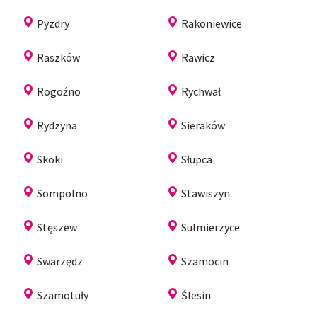
Pyzdry
Rakoniewice
Raszków
Rawicz
Rogoźno
Rychwał
Rydzyna
Sieraków
Skoki
Słupca
Sompolno
Stawiszyn
Stęszew
Sulmierzyce
Swarzędz
Szamocin
Szamotuły
Ślesin