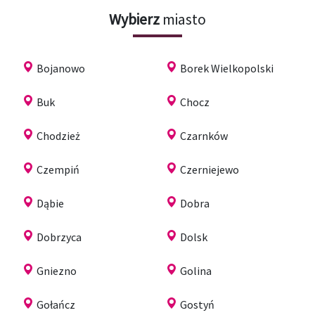
Wybierz
miasto
Bojanowo
Borek Wielkopolski
Buk
Chocz
Chodzież
Czarnków
Czempiń
Czerniejewo
Dąbie
Dobra
Dobrzyca
Dolsk
Gniezno
Golina
Gołańcz
Gostyń