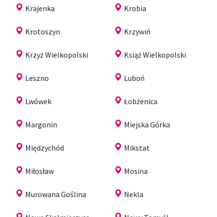
Krajenka
Krobia
Krotoszyn
Krzywiń
Krzyż Wielkopolski
Książ Wielkopolski
Leszno
Luboń
Lwówek
Łobżenica
Margonin
Miejska Górka
Międzychód
Mikstat
Miłosław
Mosina
Murowana Goślina
Nekla