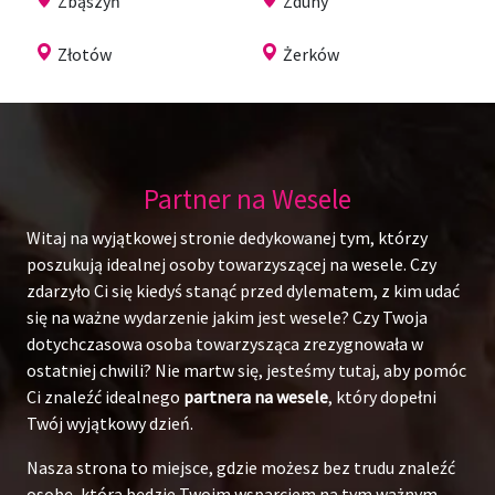
Zbąszyń
Zduny
Złotów
Żerków
Partner na Wesele
Witaj na wyjątkowej stronie dedykowanej tym, którzy
poszukują idealnej osoby towarzyszącej na wesele. Czy
zdarzyło Ci się kiedyś stanąć przed dylematem, z kim udać
się na ważne wydarzenie jakim jest wesele? Czy Twoja
dotychczasowa osoba towarzysząca zrezygnowała w
ostatniej chwili? Nie martw się, jesteśmy tutaj, aby pomóc
Ci znaleźć idealnego
partnera na wesele
, który dopełni
Twój wyjątkowy dzień.
Nasza strona to miejsce, gdzie możesz bez trudu znaleźć
osobę, która będzie Twoim wsparciem na tym ważnym