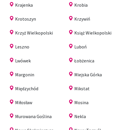
Krajenka
Krobia
Krotoszyn
Krzywiń
Krzyż Wielkopolski
Książ Wielkopolski
Leszno
Luboń
Lwówek
Łobżenica
Margonin
Miejska Górka
Międzychód
Mikstat
Miłosław
Mosina
Murowana Goślina
Nekla