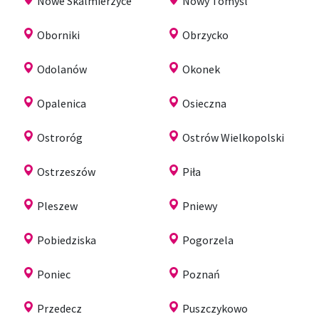
Nowe Skalmierzyce
Nowy Tomyśl
Oborniki
Obrzycko
Odolanów
Okonek
Opalenica
Osieczna
Ostroróg
Ostrów Wielkopolski
Ostrzeszów
Piła
Pleszew
Pniewy
Pobiedziska
Pogorzela
Poniec
Poznań
Przedecz
Puszczykowo