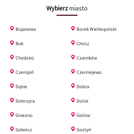
Wybierz
miasto
Bojanowo
Borek Wielkopolski
Buk
Chocz
Chodzież
Czarnków
Czempiń
Czerniejewo
Dąbie
Dobra
Dobrzyca
Dolsk
Gniezno
Golina
Gołańcz
Gostyń