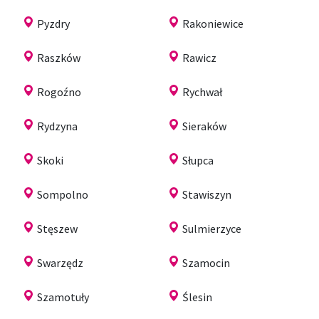
Pyzdry
Rakoniewice
Raszków
Rawicz
Rogoźno
Rychwał
Rydzyna
Sieraków
Skoki
Słupca
Sompolno
Stawiszyn
Stęszew
Sulmierzyce
Swarzędz
Szamocin
Szamotuły
Ślesin