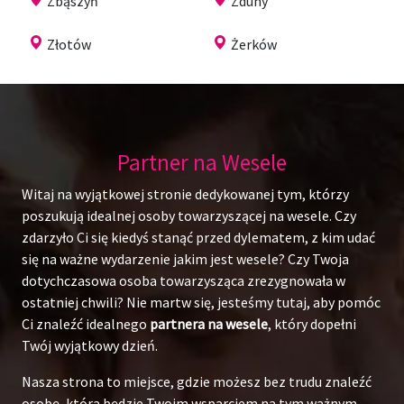
Zbąszyń
Zduny
Złotów
Żerków
Partner na Wesele
Witaj na wyjątkowej stronie dedykowanej tym, którzy
poszukują idealnej osoby towarzyszącej na wesele. Czy
zdarzyło Ci się kiedyś stanąć przed dylematem, z kim udać
się na ważne wydarzenie jakim jest wesele? Czy Twoja
dotychczasowa osoba towarzysząca zrezygnowała w
ostatniej chwili? Nie martw się, jesteśmy tutaj, aby pomóc
Ci znaleźć idealnego
partnera na wesele
, który dopełni
Twój wyjątkowy dzień.
Nasza strona to miejsce, gdzie możesz bez trudu znaleźć
osobę, która będzie Twoim wsparciem na tym ważnym