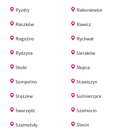
Pyzdry
Rakoniewice
Raszków
Rawicz
Rogoźno
Rychwał
Rydzyna
Sieraków
Skoki
Słupca
Sompolno
Stawiszyn
Stęszew
Sulmierzyce
Swarzędz
Szamocin
Szamotuły
Ślesin