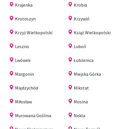
Krajenka
Krobia
Krotoszyn
Krzywiń
Krzyż Wielkopolski
Książ Wielkopolski
Leszno
Luboń
Lwówek
Łobżenica
Margonin
Miejska Górka
Międzychód
Mikstat
Miłosław
Mosina
Murowana Goślina
Nekla