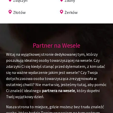
Zbąszyń
Zduny
Złotów
Żerków
Partner na Wesele
Witaj na wyjątkowej stronie dedykowanej tym, którzy
poszukują idealnej osoby towarzyszącej na wesele. Czy
zdarzyło Ci się kiedyś stanąć przed dylematem, z kim udać
się na ważne wydarzenie jakim jest wesele? Czy Twoja
dotychczasowa osoba towarzysząca zrezygnowała w
ostatniej chwili? Nie martw się, jesteśmy tutaj, aby pomóc
Ci znaleźć idealnego
partnera na wesele
, który dopełni
Twój wyjątkowy dzień.
Nasza strona to miejsce, gdzie możesz bez trudu znaleźć
osobę, która będzie Twoim wsparciem na tym ważnym