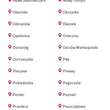
Nowe Skalmierzyce
Nowy Tomyśl
Oborniki
Obrzycko
Odolanów
Okonek
Opalenica
Osieczna
Ostroróg
Ostrów Wielkopolski
Ostrzeszów
Piła
Pleszew
Pniewy
Pobiedziska
Pogorzela
Poniec
Poznań
Przedecz
Puszczykowo