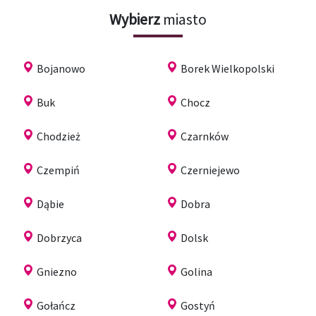
Wybierz
miasto
Bojanowo
Borek Wielkopolski
Buk
Chocz
Chodzież
Czarnków
Czempiń
Czerniejewo
Dąbie
Dobra
Dobrzyca
Dolsk
Gniezno
Golina
Gołańcz
Gostyń