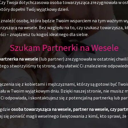
 Czy Twoja dotychczasowa osoba towarzysząca zrezygnowała w ostat
 który dopełni Twój wyjątkowy dzień.
du znaleźć osobę, która będzie Twoim wsparciem na tym ważnym w
yszącą na wesele. Bez względu na to, czy szukasz towarzysza, któr
ci – znajdziesz tu kogoś idealnego dla siebie.
Szukam Partnerki na Wesele
partnerka na wesele
(lub partner) zrezygnowała w ostatniej chwili
ego stworzyliśmy tę stronę, aby ułatwić Ci znalezienie odpowiedni
ączenia się z kobietami i mężczyznami, którzy są gotowi być Tw
łu w Twoim wyjątkowym dniu. Dzięki naszej stronie, nie musisz ma
j Ci odpowiada, i skontaktujesz się z potencjalną partnerką lub pa
 gdzie
osoba towarzysząca na wesele, partner na wesele, czy part
j się ponieść magii weselnego świętowania z kimś, kto sprawi, że 