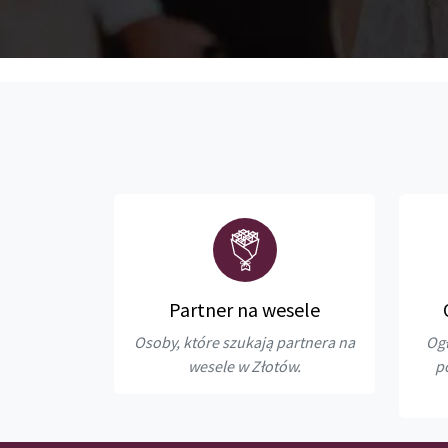
Partner na wesele
Osoby, które szukają partnera na
Ogł
wesele w Złotów.
p