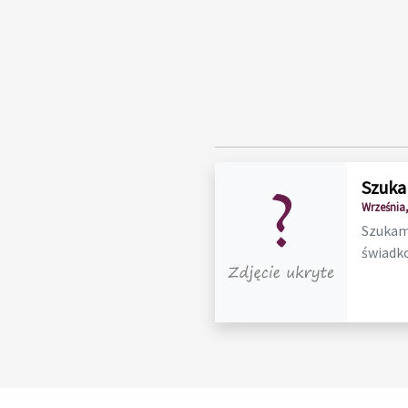
Szuka
Września,
Szukam 
świadko