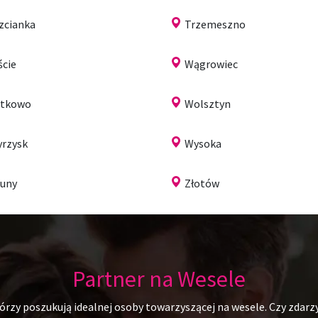
zcianka
Trzemeszno
ście
Wągrowiec
itkowo
Wolsztyn
rzysk
Wysoka
uny
Złotów
Partner na Wesele
rzy poszukują idealnej osoby towarzyszącej na wesele. Czy zdarzy