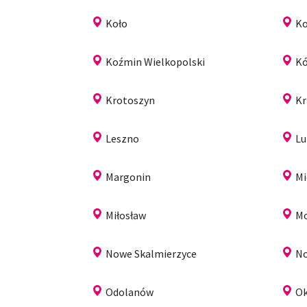
Koło
Ko
Koźmin Wielkopolski
Kó
Krotoszyn
Kr
Leszno
L
Margonin
Mi
Miłosław
Mo
Nowe Skalmierzyce
No
Odolanów
O