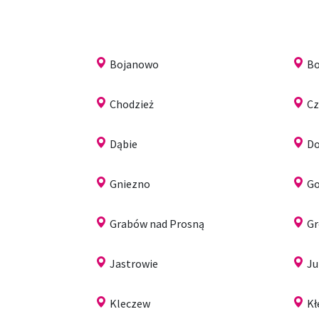
Bojanowo
Bo
Chodzież
Cz
Dąbie
Do
Gniezno
Go
Grabów nad Prosną
Gr
Jastrowie
Ju
Kleczew
Kł