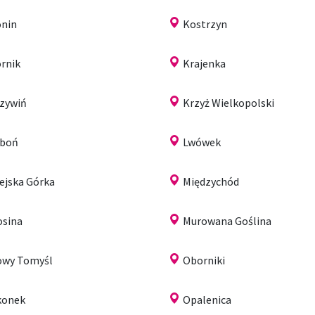
nin
Kostrzyn
rnik
Krajenka
zywiń
Krzyż Wielkopolski
uboń
Lwówek
ejska Górka
Międzychód
sina
Murowana Goślina
wy Tomyśl
Oborniki
konek
Opalenica