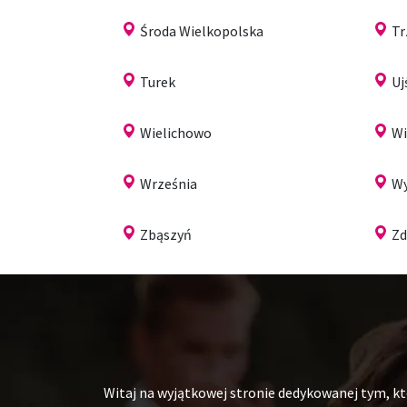
Środa Wielkopolska
Tr
Turek
Uj
Wielichowo
W
Września
Wy
Zbąszyń
Zd
Witaj na wyjątkowej stronie dedykowanej tym, któ