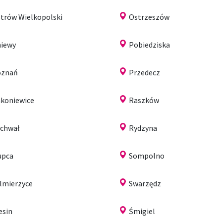
trów Wielkopolski
Ostrzeszów
iewy
Pobiedziska
oznań
Przedecz
koniewice
Raszków
chwał
Rydzyna
upca
Sompolno
lmierzyce
Swarzędz
esin
Śmigiel