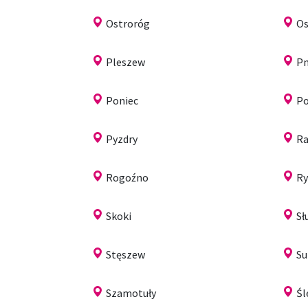
Ostroróg
Os
Pleszew
Pn
Poniec
P
Pyzdry
Ra
Rogoźno
Ry
Skoki
Sł
Stęszew
Su
Szamotuły
Śl