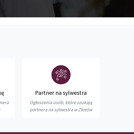
kę
Partner na sylwestra
tnera
Ogłoszenia osób, które szukają
partnera na sylwestra w Złotów