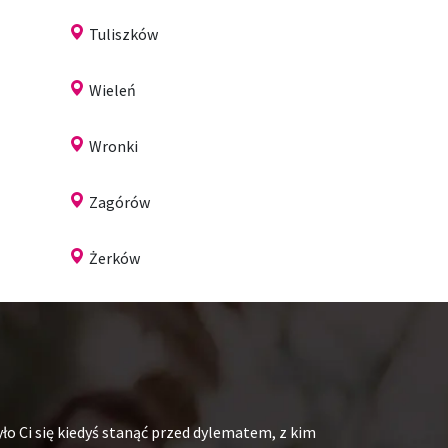
Tuliszków
Wieleń
Wronki
Zagórów
Żerków
ło Ci się kiedyś stanąć przed dylematem, z kim