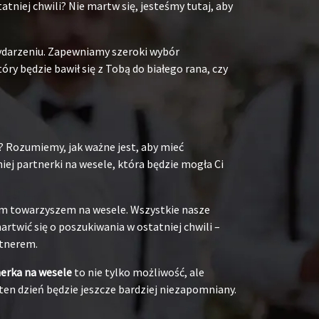
niej chwili? Nie martw się, jesteśmy tutaj, aby
ydarzeniu. Zapewniamy szeroki wybór
y będzie bawił się z Tobą do białego rana, czy
? Rozumiemy, jak ważne jest, aby mieć
ej partnerki na wesele, która będzie mogła Ci
oim towarzyszem na wesele. Wszystkie nasze
rtwić się o poszukiwania w ostatniej chwili –
rtnerem.
nerka na wesele
to nie tylko możliwość, ale
ten dzień będzie jeszcze bardziej niezapomniany.