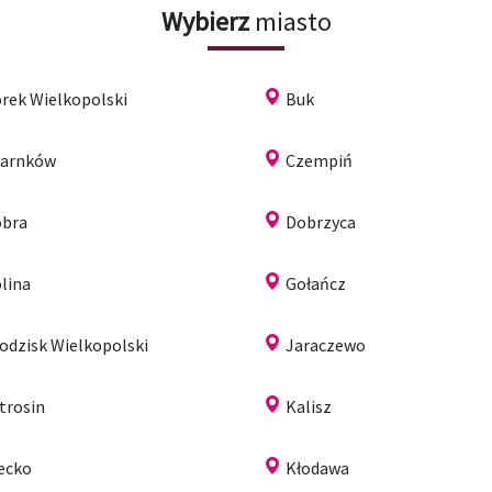
Wybierz
miasto
rek Wielkopolski
Buk
arnków
Czempiń
bra
Dobrzyca
lina
Gołańcz
odzisk Wielkopolski
Jaraczewo
trosin
Kalisz
ecko
Kłodawa