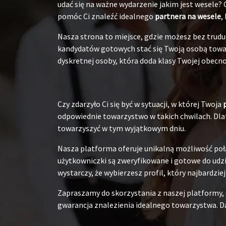
udać się na ważne wydarzenie jakim jest wesele?
pomóc Ci znaleźć idealnego
partnera na wesele
,
Nasza strona to miejsce, gdzie możesz bez tru
kandydatów gotowych stać się Twoją osobą towarz
dyskretnej osoby, która doda klasy Twojej obecnoś
Czy zdarzyło Ci się być w sytuacji, w której Twoja
odpowiednie towarzystwo w takich chwilach. Dlat
towarzyszyć w tym wyjątkowym dniu.
Nasza platforma oferuje unikalną możliwość poł
użytkowniczki są zweryfikowane i gotowe do udzia
wystarczy, że wybierzesz profil, który najbardzie
Zapraszamy do skorzystania z naszej platformy,
gwarancja znalezienia idealnego towarzystwa. Da