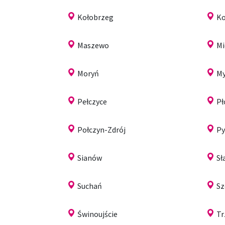
Kołobrzeg
Ko
Maszewo
Mi
Moryń
My
Pełczyce
Pł
Połczyn-Zdrój
Py
Sianów
Sł
Suchań
Sz
Świnoujście
Tr