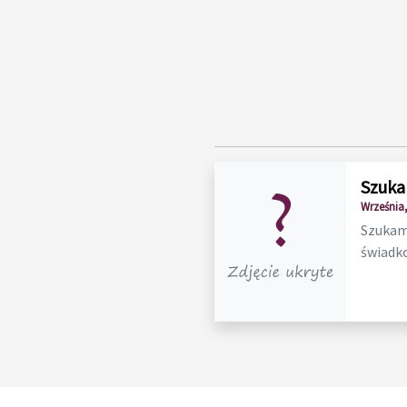
Szuka
Września,
Szukam 
świadko