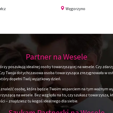
łcz
Węgorzyno
Partner na Wesele
rzy poszukują idealnej osoby towarzyszącej na wesele. Czy zdarzy
 Czy Twoja dotychczasowa osoba towarzysząca zrezygnowała w ostat
 który dopełni Twój wyjątkowy dzień.
du znaleźć osobę, która będzie Twoim wsparciem na tym ważnym w
yszącą na wesele. Bez względu na to, czy szukasz towarzysza, któr
ci – znajdziesz tu kogoś idealnego dla siebie.
Szukam Partnerki na Wesele