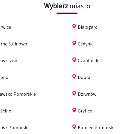
Wybierz
miasto
rwice
Białogard
rne Sulinowo
Cedynia
oszczno
Czaplinek
ębno
Dobra
awsko Pomorskie
Dziwnów
ścino
Gryfice
lisz Pomorski
Kamień Pomorski