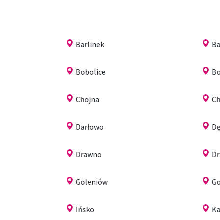
Barlinek
Ba
Bobolice
Bo
Chojna
Ch
Darłowo
D
Drawno
Dr
Goleniów
Go
Ińsko
Ka