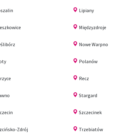
szalin
Lipiany
eszkowice
Międzyzdroje
ślibórz
Nowe Warpno
oty
Polanów
rzyce
Recz
awno
Stargard
czecin
Szczecinek
zcińsko-Zdrój
Trzebiatów