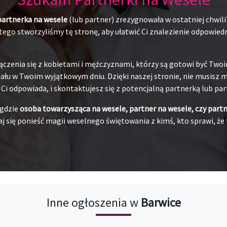
partnerka na wesele
(lub partner) zrezygnowała w ostatniej chwili
ego stworzyliśmy tę stronę, aby ułatwić Ci znalezienie odpowiedni
ączenia się z kobietami i mężczyznami, którzy są gotowi być Tw
łu w Twoim wyjątkowym dniu. Dzięki naszej stronie, nie musisz ma
j Ci odpowiada, i skontaktujesz się z potencjalną partnerką lub pa
 gdzie
osoba towarzysząca na wesele, partner na wesele, czy part
j się ponieść magii weselnego świętowania z kimś, kto sprawi, że 
Inne ogłoszenia w
Barwice