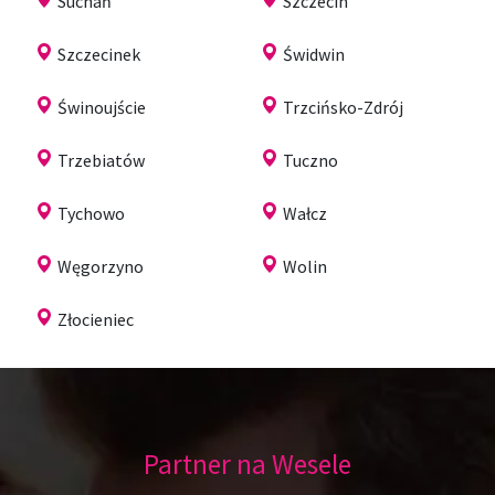
Suchań
Szczecin
Szczecinek
Świdwin
Świnoujście
Trzcińsko-Zdrój
Trzebiatów
Tuczno
Tychowo
Wałcz
Węgorzyno
Wolin
Złocieniec
Partner na Wesele