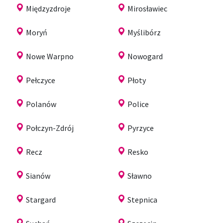
Międzyzdroje
Mirosławiec
Moryń
Myślibórz
Nowe Warpno
Nowogard
Pełczyce
Płoty
Polanów
Police
Połczyn-Zdrój
Pyrzyce
Recz
Resko
Sianów
Sławno
Stargard
Stepnica