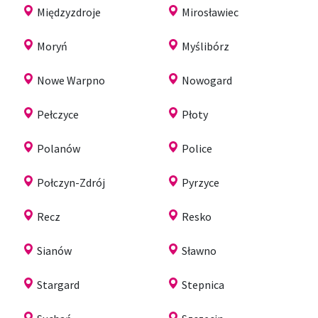
Międzyzdroje
Mirosławiec
Moryń
Myślibórz
Nowe Warpno
Nowogard
Pełczyce
Płoty
Polanów
Police
Połczyn-Zdrój
Pyrzyce
Recz
Resko
Sianów
Sławno
Stargard
Stepnica