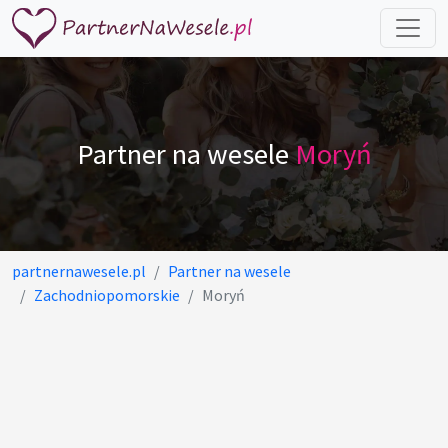
Partner na wesele
Moryń
partnernawesele.pl
Partner na wesele
Zachodniopomorskie
Moryń