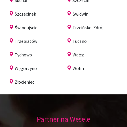
Suchań
Szczecin
Szczecinek
Świdwin
Świnoujście
Trzcińsko-Zdrój
Trzebiatów
Tuczno
Tychowo
Wałcz
Węgorzyno
Wolin
Złocieniec
Partner na Wesele