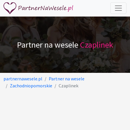
Partner na wesele
Czaplinek
partnernawesele.pl
Partner na wesele
Zachodniopomorskie
Czaplinek