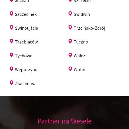
Suchań
Szczecin
Szczecinek
Świdwin
Świnoujście
Trzcińsko-Zdrój
Trzebiatów
Tuczno
Tychowo
Wałcz
Węgorzyno
Wolin
Złocieniec
Partner na Wesele