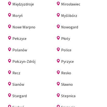
Międzyzdroje
Mirosławiec
Moryń
Myślibórz
Nowe Warpno
Nowogard
Pełczyce
Płoty
Polanów
Police
Połczyn-Zdrój
Pyrzyce
Recz
Resko
Sianów
Sławno
Stargard
Stepnica