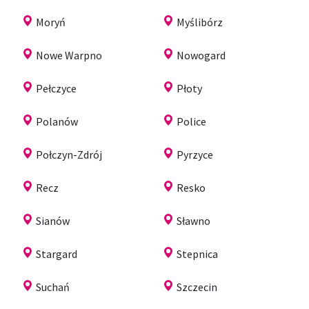
Moryń
Myślibórz
Nowe Warpno
Nowogard
Pełczyce
Płoty
Polanów
Police
Połczyn-Zdrój
Pyrzyce
Recz
Resko
Sianów
Sławno
Stargard
Stepnica
Suchań
Szczecin