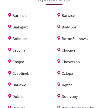
Barlinek
Barwice
Białogard
Biały Bór
Bobolice
Borne Sulinowo
Cedynia
Chociwel
Chojna
Choszczno
Czaplinek
Człopa
Darłowo
Dębno
Dobra
Dobrzany
Drawno
Drawsko Pomorskie