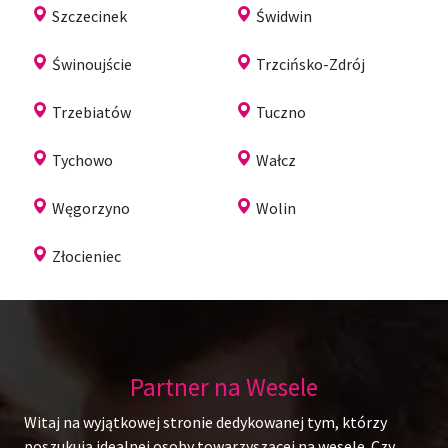
Szczecinek
Świdwin
Świnoujście
Trzcińsko-Zdrój
Trzebiatów
Tuczno
Tychowo
Wałcz
Węgorzyno
Wolin
Złocieniec
Partner na Wesele
Witaj na wyjątkowej stronie dedykowanej tym, którzy
poszukują idealnej osoby towarzyszącej na wesele. Czy