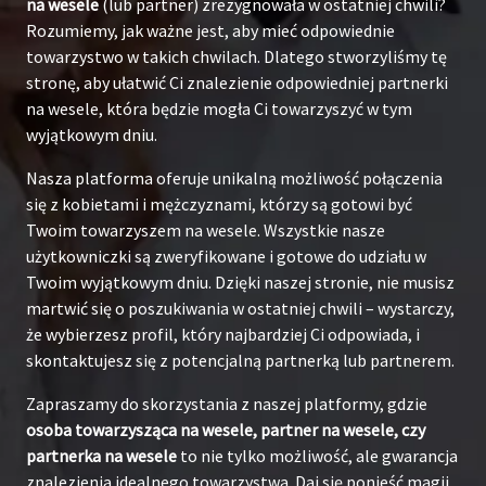
na wesele
(lub partner) zrezygnowała w ostatniej chwili?
Rozumiemy, jak ważne jest, aby mieć odpowiednie
towarzystwo w takich chwilach. Dlatego stworzyliśmy tę
stronę, aby ułatwić Ci znalezienie odpowiedniej partnerki
na wesele, która będzie mogła Ci towarzyszyć w tym
wyjątkowym dniu.
Nasza platforma oferuje unikalną możliwość połączenia
się z kobietami i mężczyznami, którzy są gotowi być
Twoim towarzyszem na wesele. Wszystkie nasze
użytkowniczki są zweryfikowane i gotowe do udziału w
Twoim wyjątkowym dniu. Dzięki naszej stronie, nie musisz
martwić się o poszukiwania w ostatniej chwili – wystarczy,
że wybierzesz profil, który najbardziej Ci odpowiada, i
skontaktujesz się z potencjalną partnerką lub partnerem.
Zapraszamy do skorzystania z naszej platformy, gdzie
osoba towarzysząca na wesele, partner na wesele, czy
partnerka na wesele
to nie tylko możliwość, ale gwarancja
znalezienia idealnego towarzystwa. Daj się ponieść magii