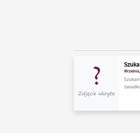
Szuka
Września,
Szukam 
świadko