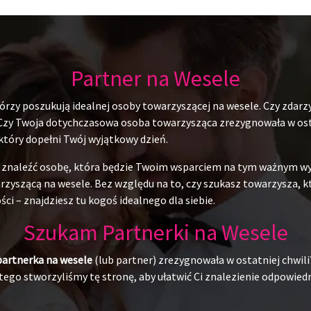
Partner na Wesele
rzy poszukują idealnej osoby towarzyszącej na wesele. Czy zdarzy
 Czy Twoja dotychczasowa osoba towarzysząca zrezygnowała w ostat
 który dopełni Twój wyjątkowy dzień.
du znaleźć osobę, która będzie Twoim wsparciem na tym ważnym w
yszącą na wesele. Bez względu na to, czy szukasz towarzysza, któr
ci – znajdziesz tu kogoś idealnego dla siebie.
Szukam Partnerki na Wesele
partnerka na wesele
(lub partner) zrezygnowała w ostatniej chwili
ego stworzyliśmy tę stronę, aby ułatwić Ci znalezienie odpowiedni