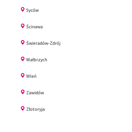
Syców
Ścinawa
Świeradów-Zdrój
Wałbrzych
Wleń
Zawidów
Złotoryja