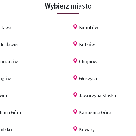
Wybierz
miasto
elawa
Bierutów
lesławiec
Bolków
ocianów
Chojnów
łogów
Głuszyca
wor
Jaworzyna Śląska
lenia Góra
Kamienna Góra
odzko
Kowary