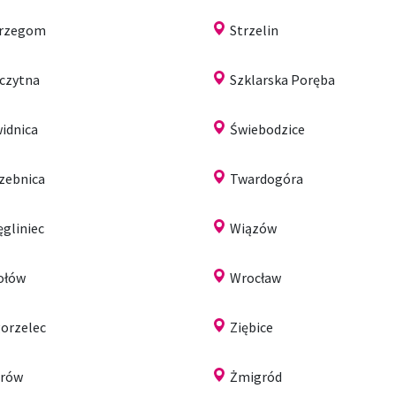
trzegom
Strzelin
czytna
Szklarska Poręba
idnica
Świebodzice
zebnica
Twardogóra
gliniec
Wiązów
ołów
Wrocław
orzelec
Ziębice
arów
Żmigród