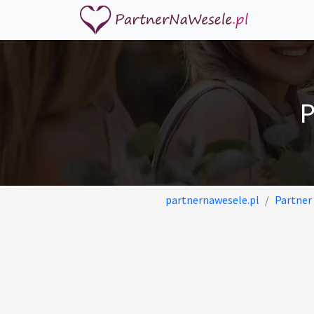
P
partnernawesele.pl
Partner