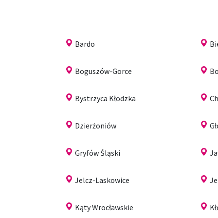
Bardo
Bi
Boguszów-Gorce
Bo
Bystrzyca Kłodzka
Ch
Dzierżoniów
G
Gryfów Śląski
Ja
Jelcz-Laskowice
Je
Kąty Wrocławskie
Kł