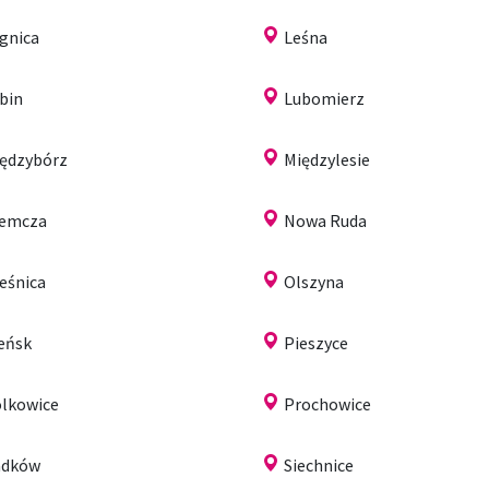
gnica
Leśna
bin
Lubomierz
ędzybórz
Międzylesie
iemcza
Nowa Ruda
eśnica
Olszyna
eńsk
Pieszyce
lkowice
Prochowice
adków
Siechnice