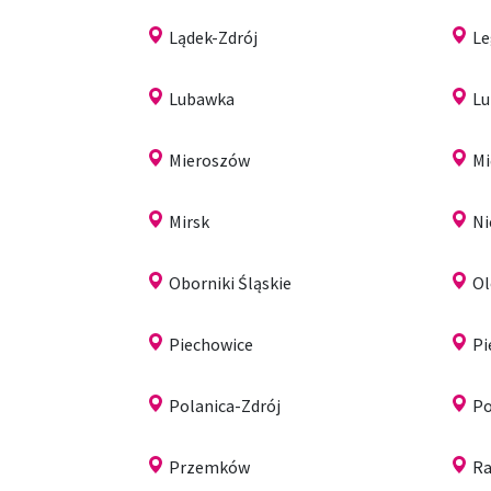
Lądek-Zdrój
Le
Lubawka
Lu
Mieroszów
Mi
Mirsk
N
Oborniki Śląskie
Ol
Piechowice
Pi
Polanica-Zdrój
Po
Przemków
R