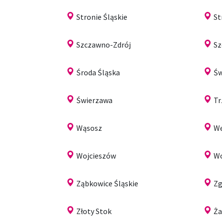
Stronie Śląskie
S
Szczawno-Zdrój
Sz
Środa Śląska
Św
Świerzawa
Tr
Wąsosz
Wę
Wojcieszów
W
Ząbkowice Śląskie
Zg
Złoty Stok
Ż