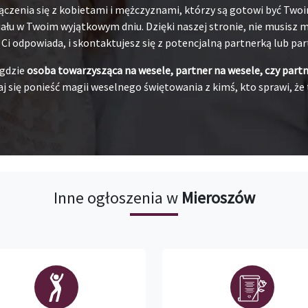
ączenia się z kobietami i mężczyznami, którzy są gotowi być Tw
łu w Twoim wyjątkowym dniu. Dzięki naszej stronie, nie musisz ma
j Ci odpowiada, i skontaktujesz się z potencjalną partnerką lub pa
 gdzie
osoba towarzysząca na wesele, partner na wesele, czy part
j się ponieść magii weselnego świętowania z kimś, kto sprawi, że 
Inne ogłoszenia w
Mieroszów