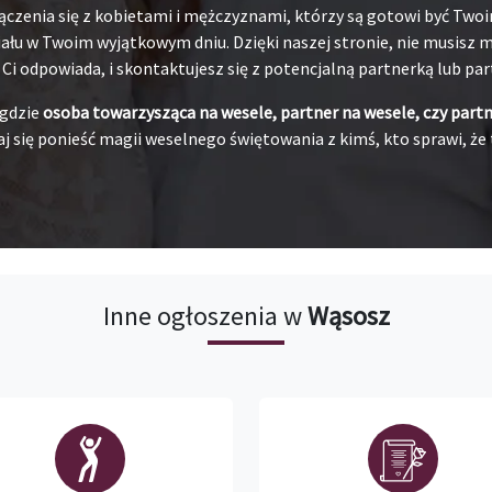
ączenia się z kobietami i mężczyznami, którzy są gotowi być Tw
łu w Twoim wyjątkowym dniu. Dzięki naszej stronie, nie musisz ma
j Ci odpowiada, i skontaktujesz się z potencjalną partnerką lub pa
 gdzie
osoba towarzysząca na wesele, partner na wesele, czy part
j się ponieść magii weselnego świętowania z kimś, kto sprawi, że 
Inne ogłoszenia w
Wąsosz