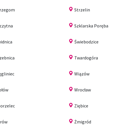
trzegom
Strzelin
czytna
Szklarska Poręba
idnica
Świebodzice
zebnica
Twardogóra
gliniec
Wiązów
ołów
Wrocław
orzelec
Ziębice
arów
Żmigród