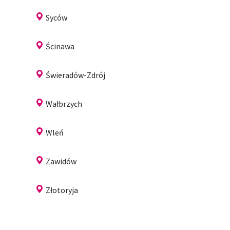
Syców
Ścinawa
Świeradów-Zdrój
Wałbrzych
Wleń
Zawidów
Złotoryja