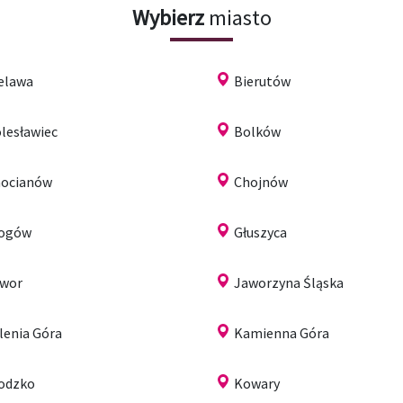
Wybierz
miasto
elawa
Bierutów
lesławiec
Bolków
ocianów
Chojnów
łogów
Głuszyca
wor
Jaworzyna Śląska
lenia Góra
Kamienna Góra
odzko
Kowary