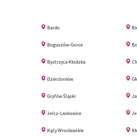
Bardo
Bi
Boguszów-Gorce
Bo
Bystrzyca Kłodzka
Ch
Dzierżoniów
G
Gryfów Śląski
Ja
Jelcz-Laskowice
Je
Kąty Wrocławskie
Kł