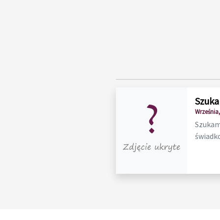
Szuka
Września,
Szukam 
świadko