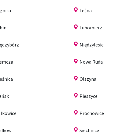
gnica
Leśna
bin
Lubomierz
ędzybórz
Międzylesie
iemcza
Nowa Ruda
eśnica
Olszyna
eńsk
Pieszyce
lkowice
Prochowice
adków
Siechnice