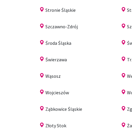
Stronie Śląskie
S
Szczawno-Zdrój
Sz
Środa Śląska
Św
Świerzawa
Tr
Wąsosz
Wę
Wojcieszów
W
Ząbkowice Śląskie
Zg
Złoty Stok
Ż