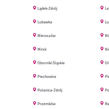
Lądek-Zdrój
Le
Lubawka
Lu
Mieroszów
Mi
Mirsk
N
Oborniki Śląskie
Ol
Piechowice
Pi
Polanica-Zdrój
Po
Przemków
R