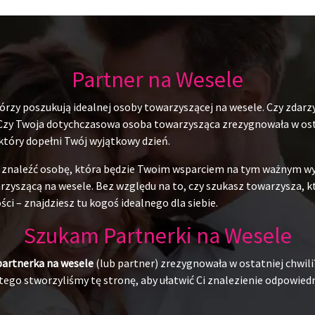
Partner na Wesele
rzy poszukują idealnej osoby towarzyszącej na wesele. Czy zdarzy
 Czy Twoja dotychczasowa osoba towarzysząca zrezygnowała w ostat
 który dopełni Twój wyjątkowy dzień.
du znaleźć osobę, która będzie Twoim wsparciem na tym ważnym w
yszącą na wesele. Bez względu na to, czy szukasz towarzysza, któr
ci – znajdziesz tu kogoś idealnego dla siebie.
Szukam Partnerki na Wesele
partnerka na wesele
(lub partner) zrezygnowała w ostatniej chwili
ego stworzyliśmy tę stronę, aby ułatwić Ci znalezienie odpowiedni