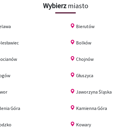
Wybierz
miasto
elawa
Bierutów
lesławiec
Bolków
ocianów
Chojnów
łogów
Głuszyca
wor
Jaworzyna Śląska
lenia Góra
Kamienna Góra
odzko
Kowary