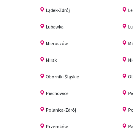
Lądek-Zdrój
Le
Lubawka
Lu
Mieroszów
Mi
Mirsk
N
Oborniki Śląskie
Ol
Piechowice
Pi
Polanica-Zdrój
Po
Przemków
R