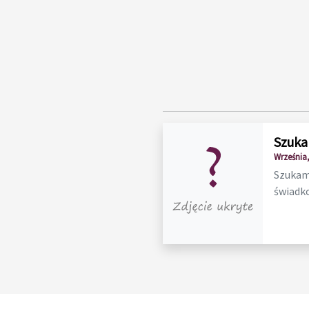
Szuka
Września,
Szukam 
świadko