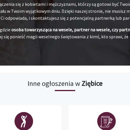
ączenia się z kobietami i mężczyznami, którzy są gotowi być Tw
łu w Twoim wyjątkowym dniu. Dzięki naszej stronie, nie musisz ma
j Ci odpowiada, i skontaktujesz się z potencjalną partnerką lub pa
 gdzie
osoba towarzysząca na wesele, partner na wesele, czy part
j się ponieść magii weselnego świętowania z kimś, kto sprawi, że 
Inne ogłoszenia w
Ziębice