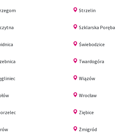
trzegom
Strzelin
czytna
Szklarska Poręba
idnica
Świebodzice
zebnica
Twardogóra
gliniec
Wiązów
ołów
Wrocław
orzelec
Ziębice
arów
Żmigród