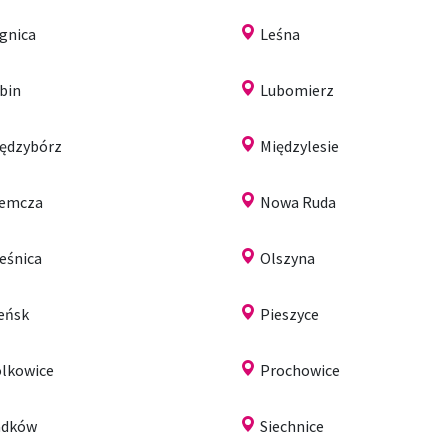
gnica
Leśna
bin
Lubomierz
ędzybórz
Międzylesie
iemcza
Nowa Ruda
eśnica
Olszyna
eńsk
Pieszyce
lkowice
Prochowice
adków
Siechnice