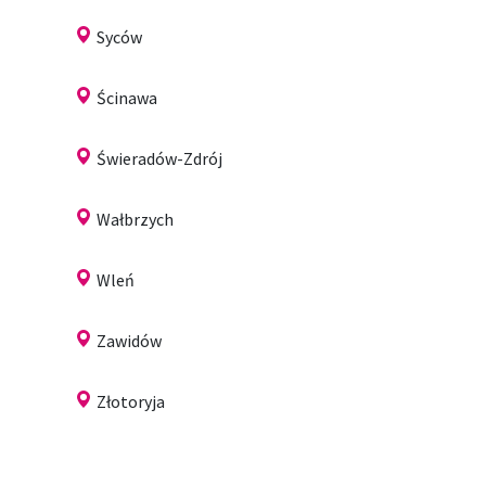
Syców
Ścinawa
Świeradów-Zdrój
Wałbrzych
Wleń
Zawidów
Złotoryja