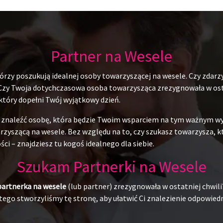
Partner na Wesele
rzy poszukują idealnej osoby towarzyszącej na wesele. Czy zdarzy
 Czy Twoja dotychczasowa osoba towarzysząca zrezygnowała w ostat
 który dopełni Twój wyjątkowy dzień.
du znaleźć osobę, która będzie Twoim wsparciem na tym ważnym w
yszącą na wesele. Bez względu na to, czy szukasz towarzysza, któr
ci – znajdziesz tu kogoś idealnego dla siebie.
Szukam Partnerki na Wesele
partnerka na wesele
(lub partner) zrezygnowała w ostatniej chwili
ego stworzyliśmy tę stronę, aby ułatwić Ci znalezienie odpowiedni