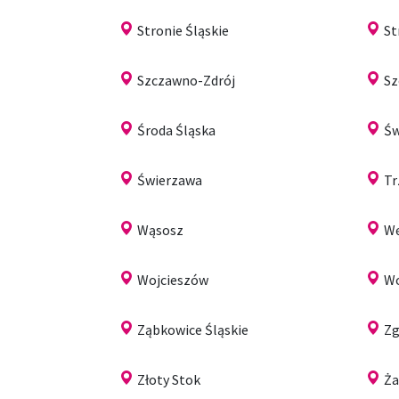
Stronie Śląskie
S
Szczawno-Zdrój
Sz
Środa Śląska
Św
Świerzawa
Tr
Wąsosz
Wę
Wojcieszów
W
Ząbkowice Śląskie
Zg
Złoty Stok
Ż