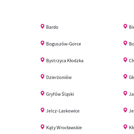
Bardo
Bi
Boguszów-Gorce
Bo
Bystrzyca Kłodzka
Ch
Dzierżoniów
G
Gryfów Śląski
Ja
Jelcz-Laskowice
Je
Kąty Wrocławskie
Kł