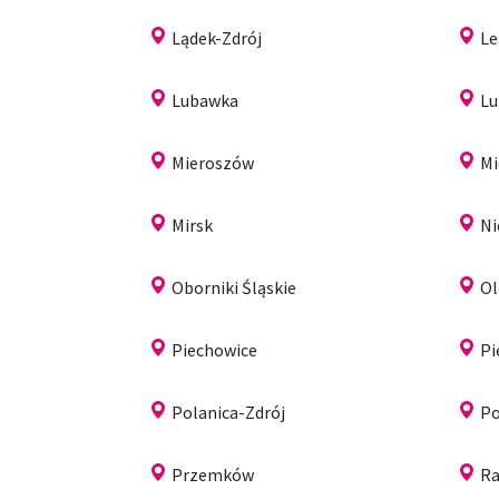
Lądek-Zdrój
Le
Lubawka
Lu
Mieroszów
Mi
Mirsk
N
Oborniki Śląskie
Ol
Piechowice
Pi
Polanica-Zdrój
Po
Przemków
R