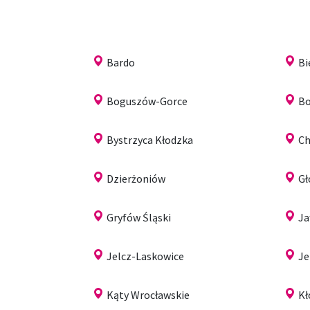
Bardo
Bi
Boguszów-Gorce
Bo
Bystrzyca Kłodzka
Ch
Dzierżoniów
G
Gryfów Śląski
Ja
Jelcz-Laskowice
Je
Kąty Wrocławskie
Kł