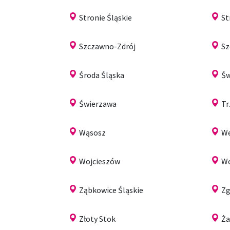
Stronie Śląskie
S
Szczawno-Zdrój
Sz
Środa Śląska
Św
Świerzawa
Tr
Wąsosz
Wę
Wojcieszów
W
Ząbkowice Śląskie
Zg
Złoty Stok
Ż