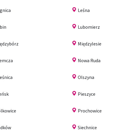
gnica
Leśna
bin
Lubomierz
ędzybórz
Międzylesie
iemcza
Nowa Ruda
eśnica
Olszyna
eńsk
Pieszyce
lkowice
Prochowice
adków
Siechnice