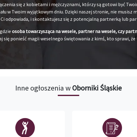
ączenia się z kobietami i mężczyznami, którzy są gotowi być Tw
łu w Twoim wyjątkowym dniu. Dzięki naszej stronie, nie musisz ma
j Ci odpowiada, i skontaktujesz się z potencjalną partnerką lub pa
 gdzie
osoba towarzysząca na wesele, partner na wesele, czy part
j się ponieść magii weselnego świętowania z kimś, kto sprawi, że 
Inne ogłoszenia w
Oborniki Śląskie