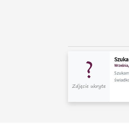
Szuka
Września,
Szukam 
świadko