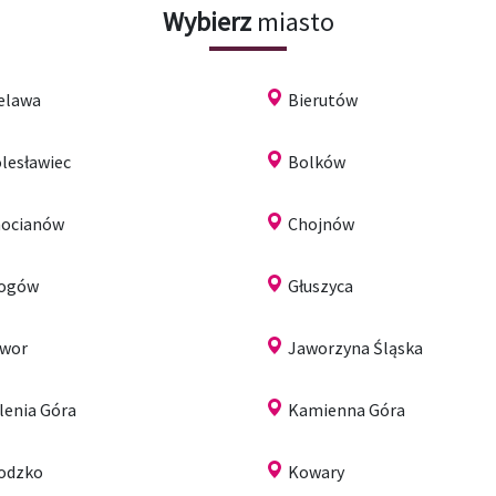
Wybierz
miasto
elawa
Bierutów
lesławiec
Bolków
ocianów
Chojnów
łogów
Głuszyca
wor
Jaworzyna Śląska
lenia Góra
Kamienna Góra
odzko
Kowary