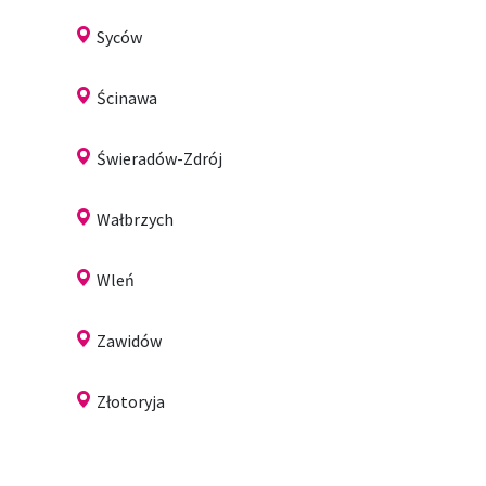
Syców
Ścinawa
Świeradów-Zdrój
Wałbrzych
Wleń
Zawidów
Złotoryja