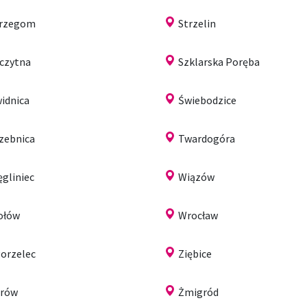
trzegom
Strzelin
czytna
Szklarska Poręba
idnica
Świebodzice
zebnica
Twardogóra
gliniec
Wiązów
ołów
Wrocław
orzelec
Ziębice
arów
Żmigród