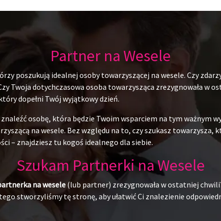
Partner na Wesele
rzy poszukują idealnej osoby towarzyszącej na wesele. Czy zdarzy
 Czy Twoja dotychczasowa osoba towarzysząca zrezygnowała w ostat
 który dopełni Twój wyjątkowy dzień.
du znaleźć osobę, która będzie Twoim wsparciem na tym ważnym w
yszącą na wesele. Bez względu na to, czy szukasz towarzysza, któr
ci – znajdziesz tu kogoś idealnego dla siebie.
Szukam Partnerki na Wesele
partnerka na wesele
(lub partner) zrezygnowała w ostatniej chwili
ego stworzyliśmy tę stronę, aby ułatwić Ci znalezienie odpowiedni