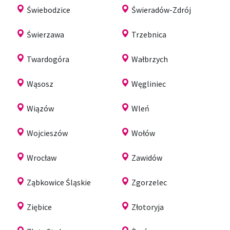
Świebodzice
Świeradów-Zdrój
Świerzawa
Trzebnica
Twardogóra
Wałbrzych
Wąsosz
Węgliniec
Wiązów
Wleń
Wojcieszów
Wołów
Wrocław
Zawidów
Ząbkowice Śląskie
Zgorzelec
Ziębice
Złotoryja