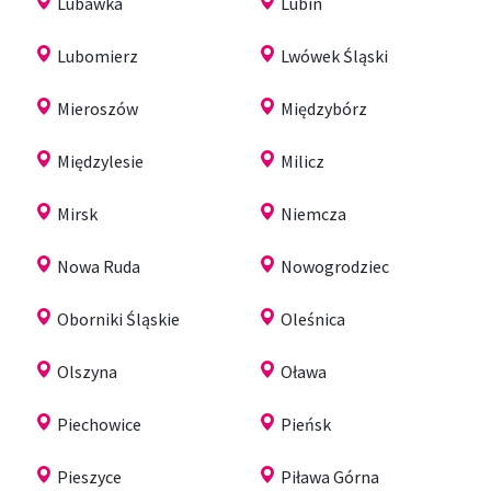
Lubawka
Lubin
Lubomierz
Lwówek Śląski
Mieroszów
Międzybórz
Międzylesie
Milicz
Mirsk
Niemcza
Nowa Ruda
Nowogrodziec
Oborniki Śląskie
Oleśnica
Olszyna
Oława
Piechowice
Pieńsk
Pieszyce
Piława Górna