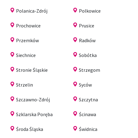
Polanica-Zdrój
Polkowice
Prochowice
Prusice
Przemków
Radków
Siechnice
Sobótka
Stronie Śląskie
Strzegom
Strzelin
Syców
Szczawno-Zdrój
Szczytna
Szklarska Poręba
Ścinawa
Środa Śląska
Świdnica