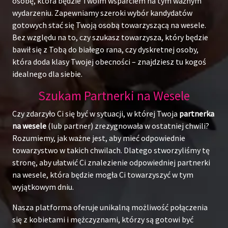
osobę, która będzie Twoim wsparciem na tym ważnym
wydarzeniu. Zapewniamy szeroki wybór kandydatów
gotowych stać się Twoją osobą towarzyszącą na wesele.
Bez względu na to, czy szukasz towarzysza, który będzie
bawił się z Tobą do białego rana, czy dyskretnej osoby,
która doda klasy Twojej obecności – znajdziesz tu kogoś
idealnego dla siebie.
Szukam Partnerki na Wesele
Czy zdarzyło Ci się być w sytuacji, w której Twoja
partnerka
na wesele
(lub partner) zrezygnowała w ostatniej chwili?
Rozumiemy, jak ważne jest, aby mieć odpowiednie
towarzystwo w takich chwilach. Dlatego stworzyliśmy tę
stronę, aby ułatwić Ci znalezienie odpowiedniej partnerki
na wesele, która będzie mogła Ci towarzyszyć w tym
wyjątkowym dniu.
Nasza platforma oferuje unikalną możliwość połączenia
się z kobietami i mężczyznami, którzy są gotowi być