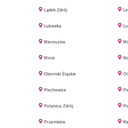
Lądek-Zdrój
Le
Lubawka
Lu
Mieroszów
Mi
Mirsk
N
Oborniki Śląskie
Ol
Piechowice
Pi
Polanica-Zdrój
Po
Przemków
R