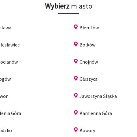
Wybierz
miasto
elawa
Bierutów
lesławiec
Bolków
ocianów
Chojnów
łogów
Głuszyca
wor
Jaworzyna Śląska
lenia Góra
Kamienna Góra
odzko
Kowary