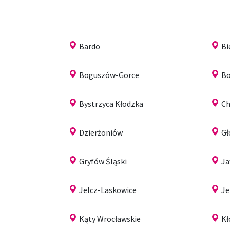
Bardo
Bi
Boguszów-Gorce
Bo
Bystrzyca Kłodzka
Ch
Dzierżoniów
G
Gryfów Śląski
Ja
Jelcz-Laskowice
Je
Kąty Wrocławskie
Kł