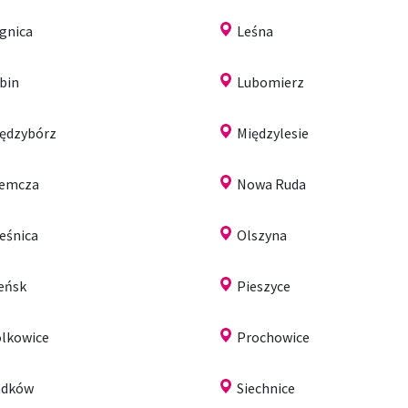
gnica
Leśna
bin
Lubomierz
ędzybórz
Międzylesie
iemcza
Nowa Ruda
eśnica
Olszyna
eńsk
Pieszyce
lkowice
Prochowice
adków
Siechnice