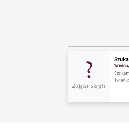
Szuka
Września,
Szukam 
świadko