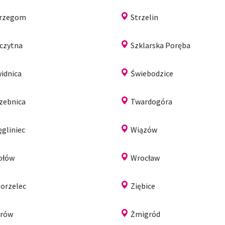
trzegom
Strzelin
czytna
Szklarska Poręba
idnica
Świebodzice
zebnica
Twardogóra
gliniec
Wiązów
ołów
Wrocław
orzelec
Ziębice
arów
Żmigród