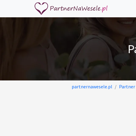
P
partnernawesele.pl
Partner