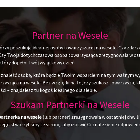
Partner na Wesele
rzy poszukują idealnej osoby towarzyszącej na wesele. Czy zdarzy
 Czy Twoja dotychczasowa osoba towarzysząca zrezygnowała w ostat
 który dopełni Twój wyjątkowy dzień.
du znaleźć osobę, która będzie Twoim wsparciem na tym ważnym w
yszącą na wesele. Bez względu na to, czy szukasz towarzysza, któr
ci – znajdziesz tu kogoś idealnego dla siebie.
Szukam Partnerki na Wesele
partnerka na wesele
(lub partner) zrezygnowała w ostatniej chwili
ego stworzyliśmy tę stronę, aby ułatwić Ci znalezienie odpowiedni