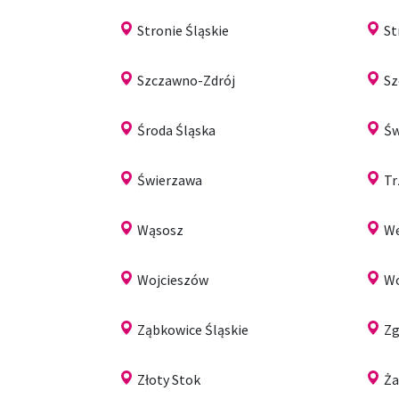
Stronie Śląskie
S
Szczawno-Zdrój
Sz
Środa Śląska
Św
Świerzawa
Tr
Wąsosz
Wę
Wojcieszów
W
Ząbkowice Śląskie
Zg
Złoty Stok
Ż