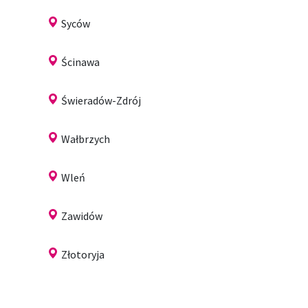
Syców
Ścinawa
Świeradów-Zdrój
Wałbrzych
Wleń
Zawidów
Złotoryja