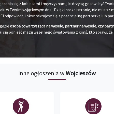
ączenia się z kobietami i mężczyznami, którzy są gotowi być Tw
łu w Twoim wyjątkowym dniu. Dzięki naszej stronie, nie musisz ma
j Ci odpowiada, i skontaktujesz się z potencjalną partnerką lub pa
 gdzie
osoba towarzysząca na wesele, partner na wesele, czy part
j się ponieść magii weselnego świętowania z kimś, kto sprawi, że 
Inne ogłoszenia w
Wojcieszów