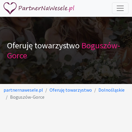
Oferuję towarzystwo
Boguszów-
Gorce
partnernawesele.pl
Oferuję towarzystwo
Dolnośląskie
Boguszów-Gorce