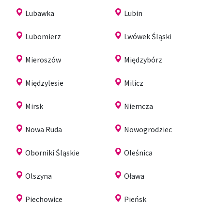
Lubawka
Lubin
Lubomierz
Lwówek Śląski
Mieroszów
Międzybórz
Międzylesie
Milicz
Mirsk
Niemcza
Nowa Ruda
Nowogrodziec
Oborniki Śląskie
Oleśnica
Olszyna
Oława
Piechowice
Pieńsk