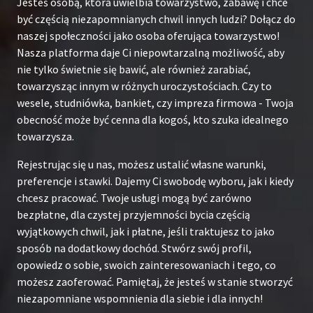
Jesteś osobą, która uwielbia towarzystwo, zabawę i chce
być częścią niezapomnianych chwil innych ludzi? Dołącz do
naszej społeczności jako osoba oferująca towarzystwo!
Nasza platforma daje Ci niepowtarzalną możliwość, aby
nie tylko świetnie się bawić, ale również zarabiać,
towarzysząc innym w różnych uroczystościach. Czy to
wesele, studniówka, bankiet, czy impreza firmowa - Twoja
obecność może być cenna dla kogoś, kto szuka idealnego
towarzysza.
Rejestrując się u nas, możesz ustalić własne warunki,
preferencje i stawki. Dajemy Ci swobodę wyboru, jak i kiedy
chcesz pracować. Twoje usługi mogą być zarówno
bezpłatne, dla czystej przyjemności bycia częścią
wyjątkowych chwil, jak i płatne, jeśli traktujesz to jako
sposób na dodatkowy dochód. Stwórz swój profil,
opowiedz o sobie, swoich zainteresowaniach i tego, co
możesz zaoferować. Pamiętaj, że jesteś w stanie stworzyć
niezapomniane wspomnienia dla siebie i dla innych!