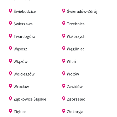
Świebodzice
Świeradów-Zdrój
Świerzawa
Trzebnica
Twardogóra
Wałbrzych
Wąsosz
Węgliniec
Wiązów
Wleń
Wojcieszów
Wołów
Wrocław
Zawidów
Ząbkowice Śląskie
Zgorzelec
Ziębice
Złotoryja