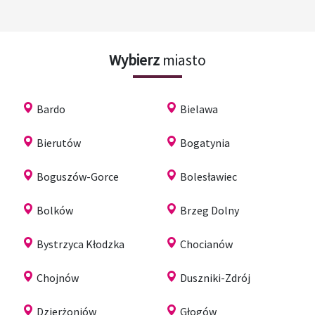
Wybierz
miasto
Bardo
Bielawa
Bierutów
Bogatynia
Boguszów-Gorce
Bolesławiec
Bolków
Brzeg Dolny
Bystrzyca Kłodzka
Chocianów
Chojnów
Duszniki-Zdrój
Dzierżoniów
Głogów