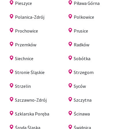
Pieszyce
Piława Górna
Polanica-Zdrój
Polkowice
Prochowice
Prusice
Przemków
Radków
Siechnice
Sobótka
Stronie Śląskie
Strzegom
Strzelin
Syców
Szczawno-Zdrój
Szczytna
Szklarska Poręba
Ścinawa
Środa Śląska
Świdnica