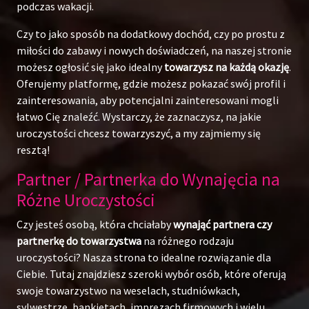
podczas wakacji.
Czy to jako sposób na dodatkowy dochód, czy po prostu z
miłości do zabawy i nowych doświadczeń, na naszej stronie
możesz ogłosić się jako idealny
towarzysz na każdą okazję
.
Oferujemy platformę, gdzie możesz pokazać swój profil i
zainteresowania, aby potencjalni zainteresowani mogli
łatwo Cię znaleźć. Wystarczy, że zaznaczysz, na jakie
uroczystości chcesz towarzyszyć, a my zajmiemy się
resztą!
Partner / Partnerka do Wynajęcia na
Różne Uroczystości
Czy jesteś osobą, która chciałaby
wynająć partnera czy
partnerkę do towarzystwa
na różnego rodzaju
uroczystości? Nasza strona to idealne rozwiązanie dla
Ciebie. Tutaj znajdziesz szeroki wybór osób, które oferują
swoje towarzystwo na weselach, studniówkach,
sylwestrze, bankietach, imprezach firmowych i wielu