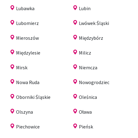
Lubawka
Lubin
Lubomierz
Lwówek Śląski
Mieroszów
Międzybórz
Międzylesie
Milicz
Mirsk
Niemcza
Nowa Ruda
Nowogrodziec
Oborniki Śląskie
Oleśnica
Olszyna
Oława
Piechowice
Pieńsk