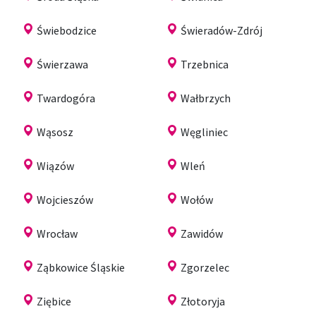
Świebodzice
Świeradów-Zdrój
Świerzawa
Trzebnica
Twardogóra
Wałbrzych
Wąsosz
Węgliniec
Wiązów
Wleń
Wojcieszów
Wołów
Wrocław
Zawidów
Ząbkowice Śląskie
Zgorzelec
Ziębice
Złotoryja