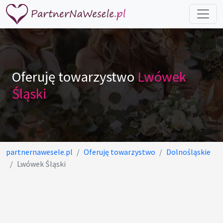
Oferuję towarzystwo
Lwówek
Śląski
partnernawesele.pl
Oferuję towarzystwo
Dolnośląskie
Lwówek Śląski