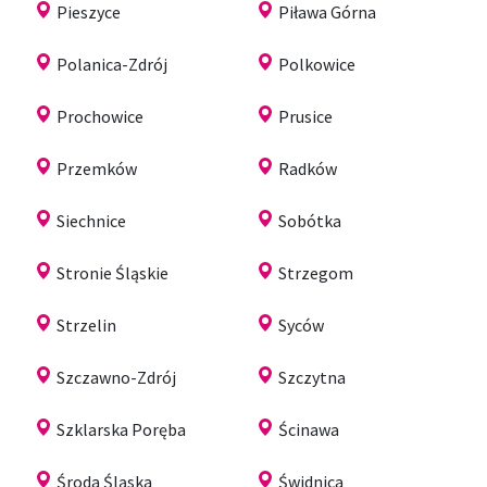
Pieszyce
Piława Górna
Polanica-Zdrój
Polkowice
Prochowice
Prusice
Przemków
Radków
Siechnice
Sobótka
Stronie Śląskie
Strzegom
Strzelin
Syców
Szczawno-Zdrój
Szczytna
Szklarska Poręba
Ścinawa
Środa Śląska
Świdnica