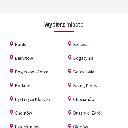
Wybierz
miasto
Bardo
Bielawa
Bierutów
Bogatynia
Boguszów-Gorce
Bolesławiec
Bolków
Brzeg Dolny
Bystrzyca Kłodzka
Chocianów
Chojnów
Duszniki-Zdrój
Dzierżoniów
Głogów