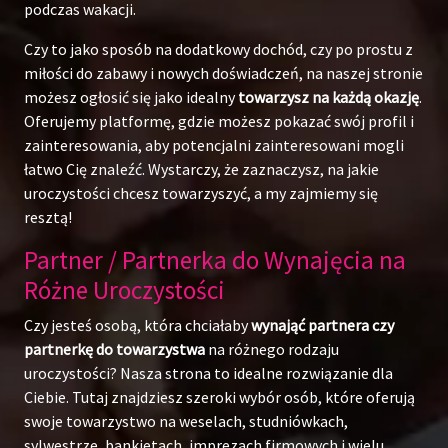
podczas wakacji.
Czy to jako sposób na dodatkowy dochód, czy po prostu z
miłości do zabawy i nowych doświadczeń, na naszej stronie
możesz ogłosić się jako idealny
towarzysz na każdą okazję
.
Oferujemy platformę, gdzie możesz pokazać swój profil i
zainteresowania, aby potencjalni zainteresowani mogli
łatwo Cię znaleźć. Wystarczy, że zaznaczysz, na jakie
uroczystości chcesz towarzyszyć, a my zajmiemy się
resztą!
Partner / Partnerka do Wynajęcia na
Różne Uroczystości
Czy jesteś osobą, która chciałaby
wynająć partnera czy
partnerkę do towarzystwa
na różnego rodzaju
uroczystości? Nasza strona to idealne rozwiązanie dla
Ciebie. Tutaj znajdziesz szeroki wybór osób, które oferują
swoje towarzystwo na weselach, studniówkach,
sylwestrze, bankietach, imprezach firmowych i wielu