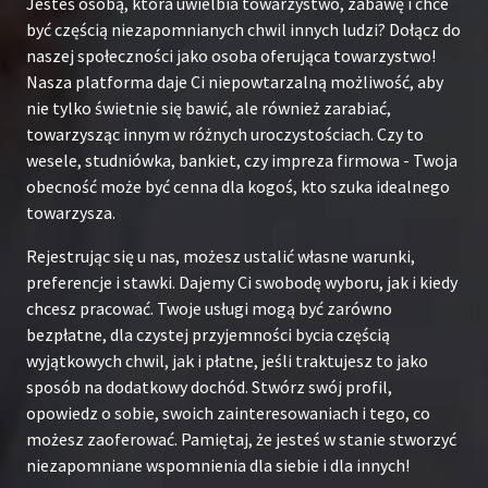
Jesteś osobą, która uwielbia towarzystwo, zabawę i chce
być częścią niezapomnianych chwil innych ludzi? Dołącz do
naszej społeczności jako osoba oferująca towarzystwo!
Nasza platforma daje Ci niepowtarzalną możliwość, aby
nie tylko świetnie się bawić, ale również zarabiać,
towarzysząc innym w różnych uroczystościach. Czy to
wesele, studniówka, bankiet, czy impreza firmowa - Twoja
obecność może być cenna dla kogoś, kto szuka idealnego
towarzysza.
Rejestrując się u nas, możesz ustalić własne warunki,
preferencje i stawki. Dajemy Ci swobodę wyboru, jak i kiedy
chcesz pracować. Twoje usługi mogą być zarówno
bezpłatne, dla czystej przyjemności bycia częścią
wyjątkowych chwil, jak i płatne, jeśli traktujesz to jako
sposób na dodatkowy dochód. Stwórz swój profil,
opowiedz o sobie, swoich zainteresowaniach i tego, co
możesz zaoferować. Pamiętaj, że jesteś w stanie stworzyć
niezapomniane wspomnienia dla siebie i dla innych!