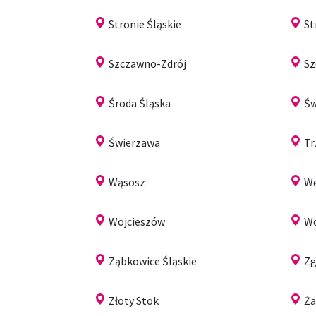
Stronie Śląskie
S
Szczawno-Zdrój
Sz
Środa Śląska
Św
Świerzawa
Tr
Wąsosz
Wę
Wojcieszów
W
Ząbkowice Śląskie
Zg
Złoty Stok
Ż