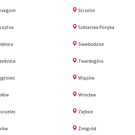
trzegom
Strzelin
czytna
Szklarska Poręba
idnica
Świebodzice
zebnica
Twardogóra
gliniec
Wiązów
ołów
Wrocław
orzelec
Ziębice
arów
Żmigród