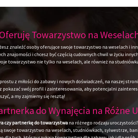
Oferuję Towarzystwo na Weselac
żesz znaleźć osoby oferujące swoje towarzystwo na weselach i inn
 znajomości i chcesz być częścią cudownych chwil w życiu innych l
swoje towarzystwo nie tylko na weselach, ale również na studniów
rostu z miłości do zabawy i nowych doświadczeń, na naszej stroni
 pokazać swój profil i zainteresowania, aby potencjalni zainteres
szyć, a my zajmiemy się resztą!
Partnerka do Wynajęcia na Różne U
ra czy partnerkę do towarzystwa
na różnego rodzaju uroczystości?
ują swoje towarzystwo na weselach, studniówkach, sylwestrze, ban
o dla tych, którzy szukają towarzystwa dla zabawy, jak i dla osó