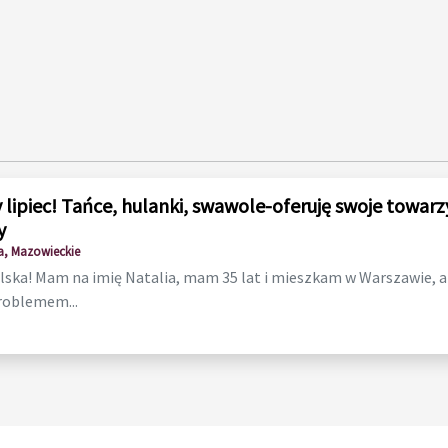
 lipiec! Tańce, hulanki, swawole-oferuję swoje towarz
y
, Mazowieckie
lska! Mam na imię Natalia, mam 35 lat i mieszkam w Warszawie, ale
roblemem...