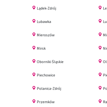
Lądek-Zdrój
Le
Lubawka
Lu
Mieroszów
Mi
Mirsk
N
Oborniki Śląskie
Ol
Piechowice
Pi
Polanica-Zdrój
Po
Przemków
R