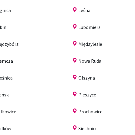
gnica
Leśna
bin
Lubomierz
ędzybórz
Międzylesie
iemcza
Nowa Ruda
eśnica
Olszyna
eńsk
Pieszyce
lkowice
Prochowice
adków
Siechnice