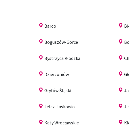
Bardo
Bi
Boguszów-Gorce
Bo
Bystrzyca Kłodzka
Ch
Dzierżoniów
G
Gryfów Śląski
Ja
Jelcz-Laskowice
Je
Kąty Wrocławskie
Kł