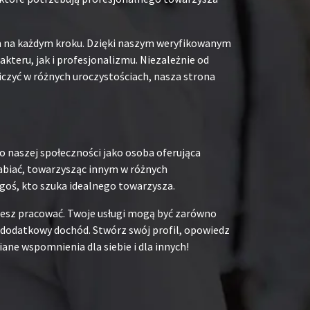
em na każdym kroku. Dzięki naszym weryfikowanym
teru, jak i profesjonalizmu. Niezależnie od
iczyć w różnych uroczystościach, nasza strona
o naszej społeczności jako osoba oferująca
rabiać, towarzysząc innym w różnych
goś, kto szuka idealnego towarzysza.
chcesz pracować. Twoje usługi mogą być zarówno
na dodatkowy dochód. Stwórz swój profil, opowiedz
ane wspomnienia dla siebie i dla innych!