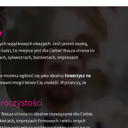
h
ych wyjątkowych okazjach. Jeśli jesteś osobą,
udzi, to miejsce jest dla Ciebie! Nasza strona to
kach, sylwestrach, bankietach, imprezach
e możesz ogłosić się jako idealny
towarzysz na
owani mogli łatwo Cię znaleźć. Wystarczy, że
roczystości
 Nasza strona to idealne rozwiązanie dla Ciebie.
kietach, imprezach firmowych i wielu innych
b, które potrzebują profesjonalnego towarzysza