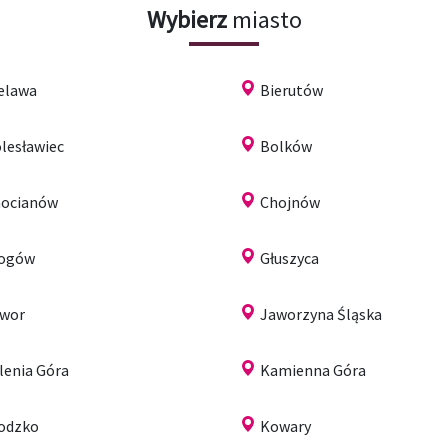
Wybierz
miasto
elawa
Bierutów
lesławiec
Bolków
ocianów
Chojnów
łogów
Głuszyca
wor
Jaworzyna Śląska
lenia Góra
Kamienna Góra
odzko
Kowary