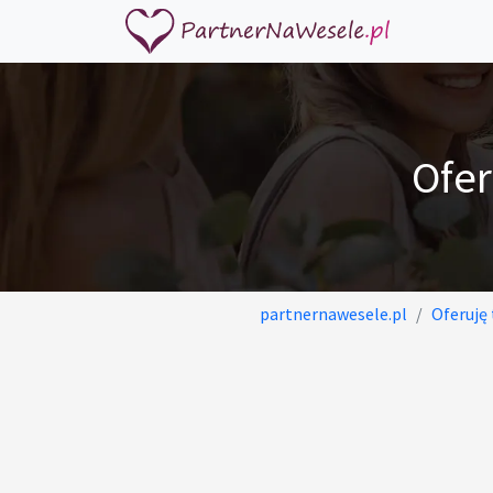
Ofe
partnernawesele.pl
Oferuję