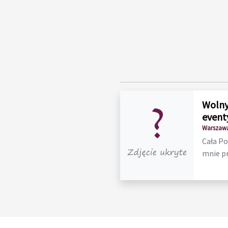
Wolny
event
Warszawa
Cała Po
mnie p