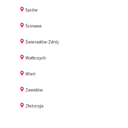
Syców
Ścinawa
Świeradów-Zdrój
Wałbrzych
Wleń
Zawidów
Złotoryja