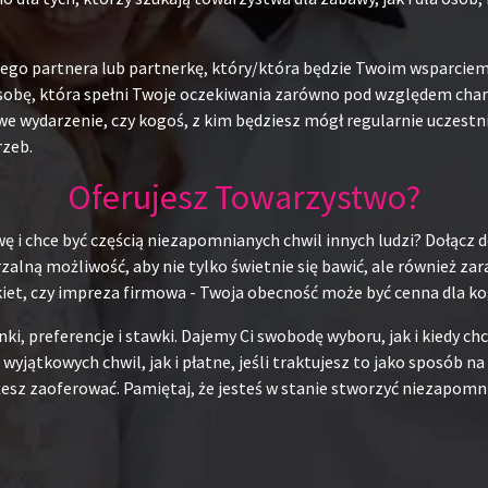
alnego partnera lub partnerkę, który/która będzie Twoim wsparci
obę, która spełni Twoje oczekiwania zarówno pod względem charak
e wydarzenie, czy kogoś, z kim będziesz mógł regularnie uczestn
rzeb.
Oferujesz Towarzystwo?
ę i chce być częścią niezapomnianych chwil innych ludzi? Dołącz d
alną możliwość, aby nie tylko świetnie się bawić, ale również za
kiet, czy impreza firmowa - Twoja obecność może być cenna dla ko
unki, preferencje i stawki. Dajemy Ci swobodę wyboru, jak i kiedy 
 wyjątkowych chwil, jak i płatne, jeśli traktujesz to jako sposób 
esz zaoferować. Pamiętaj, że jesteś w stanie stworzyć niezapomni