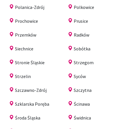
Polanica-Zdrój
Polkowice
Prochowice
Prusice
Przemków
Radków
Siechnice
Sobótka
Stronie Śląskie
Strzegom
Strzelin
Syców
Szczawno-Zdrój
Szczytna
Szklarska Poręba
Ścinawa
Środa Śląska
Świdnica