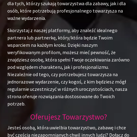
dla tych, którzy szukają towarzystwa dla zabawy, jak i dla
osób, które potrzebują profesjonalnego towarzysza na
ważne wydarzenia.
Skorzystaj z naszej platformy, aby znaleźć idealnego
partnera lub partnerkę, który/która będzie Twoim
wsparciem na każdym kroku. Dzięki naszym
weryfikowanym profilom, możesz mieć pewność, że
znajdziesz osobę, która spełni Twoje oczekiwania zarówno
pod względem charakteru, jak i profesjonalizmu.
Niezależnie od tego, czy potrzebujesz towarzysza na
jednorazowe wydarzenie, czy kogoś, z kim będziesz mógł
regularnie uczestniczyć w różnych uroczystościach, nasza
strona oferuje rozwiązania dostosowane do Twoich
potrzeb.
Oferujesz Towarzystwo?
Jesteś osobą, która uwielbia towarzystwo, zabawę i chce
być częścią niezapomnianych chwil innych ludzi? Dołącz do