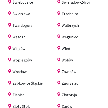
Świebodzice
Świeradów-Zdrój
Świerzawa
Trzebnica
Twardogóra
Wałbrzych
Wąsosz
Węgliniec
Wiązów
Wleń
Wojcieszów
Wołów
Wrocław
Zawidów
Ząbkowice Śląskie
Zgorzelec
Ziębice
Złotoryja
Złoty Stok
Żarów