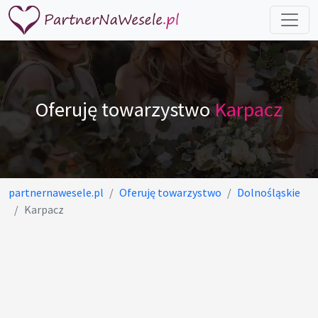
Oferuję towarzystwo
Karpacz
partnernawesele.pl
Oferuję towarzystwo
Dolnośląskie
Karpacz