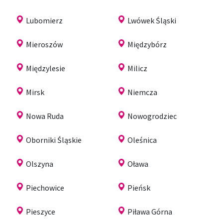
Lubomierz
Lwówek Śląski
Mieroszów
Międzybórz
Międzylesie
Milicz
Mirsk
Niemcza
Nowa Ruda
Nowogrodziec
Oborniki Śląskie
Oleśnica
Olszyna
Oława
Piechowice
Pieńsk
Pieszyce
Piława Górna