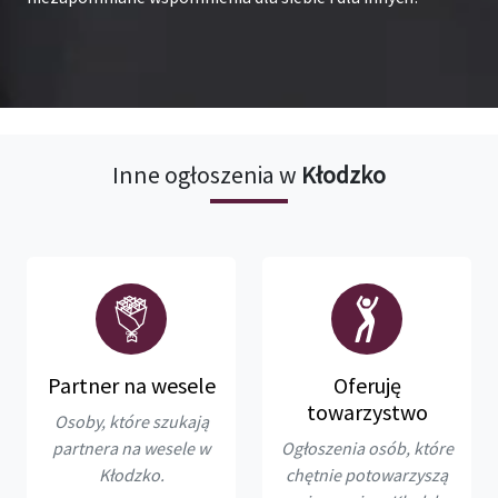
Inne ogłoszenia w
Kłodzko
Partner na wesele
Oferuję
towarzystwo
Osoby, które szukają
partnera na wesele w
Ogłoszenia osób, które
Kłodzko.
chętnie potowarzyszą