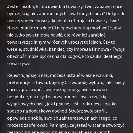
Jesteś osobą, która uwielbia towarzystwo, zabawę i chce
być częścią niezapomnianych chwil innych ludzi? Dołącz do
naszej społeczności jako osoba oferująca towarzystwo!
Nasza platforma daje Ci niepowtarzalną możliwość, aby
nie tylko świetnie się bawić, ale również zarabiać,
towarzysząc innym w różnych uroczystościach. Czy to
wesele, studniówka, bankiet, czy impreza firmowa - Twoja
obecność może być cenna dla kogoś, kto szuka idealnego
towarzysza.
Rejestrując się u nas, możesz ustalić własne warunki,
preferencje i stawki. Dajemy Ci swobodę wyboru, jak i kiedy
chcesz pracować. Twoje usługi mogą być zarówno
bezpłatne, dla czystej przyjemności bycia częścią
wyjątkowych chwil, jak i płatne, jeśli traktujesz to jako
sposób na dodatkowy dochód. Stwórz swój profil,
opowiedz o sobie, swoich zainteresowaniach i tego, co
możesz zaoferować. Pamiętaj, że jesteś w stanie stworzyć
niezapomniane wspomnienia dla siebie i dla innych!