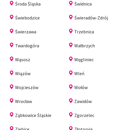
Środa Śląska
Świdnica
Świebodzice
Świeradów-Zdrój
Świerzawa
Trzebnica
Twardogóra
Wałbrzych
Wąsosz
Węgliniec
Wiązów
Wleń
Wojcieszów
Wołów
Wrocław
Zawidów
Ząbkowice Śląskie
Zgorzelec
Ziębice
Złotoryja