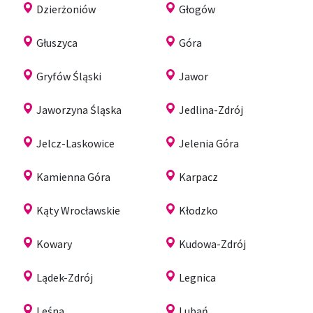
Dzierżoniów
Głogów
Głuszyca
Góra
Gryfów Śląski
Jawor
Jaworzyna Śląska
Jedlina-Zdrój
Jelcz-Laskowice
Jelenia Góra
Kamienna Góra
Karpacz
Kąty Wrocławskie
Kłodzko
Kowary
Kudowa-Zdrój
Lądek-Zdrój
Legnica
Leśna
Lubań