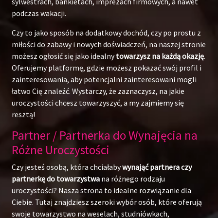
sylwestrach, bankietach, imprezach firmowych, a nawet
podczas wakacji.
Czy to jako sposób na dodatkowy dochód, czy po prostu z
miłości do zabawy i nowych doświadczeń, na naszej stronie
możesz ogłosić się jako idealny
towarzysz na każdą okazję
.
Oferujemy platformę, gdzie możesz pokazać swój profil i
zainteresowania, aby potencjalni zainteresowani mogli
łatwo Cię znaleźć. Wystarczy, że zaznaczysz, na jakie
uroczystości chcesz towarzyszyć, a my zajmiemy się
resztą!
Partner / Partnerka do Wynajęcia na
Różne Uroczystości
Czy jesteś osobą, która chciałaby
wynająć partnera czy
partnerkę do towarzystwa
na różnego rodzaju
uroczystości? Nasza strona to idealne rozwiązanie dla
Ciebie. Tutaj znajdziesz szeroki wybór osób, które oferują
swoje towarzystwo na weselach, studniówkach,