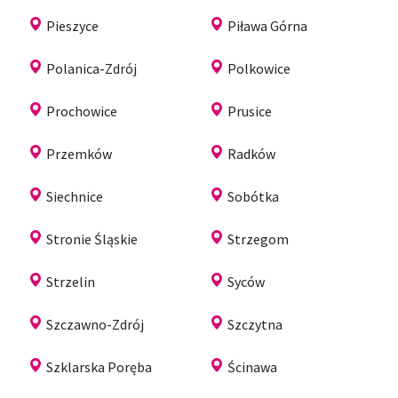
Pieszyce
Piława Górna
Polanica-Zdrój
Polkowice
Prochowice
Prusice
Przemków
Radków
Siechnice
Sobótka
Stronie Śląskie
Strzegom
Strzelin
Syców
Szczawno-Zdrój
Szczytna
Szklarska Poręba
Ścinawa