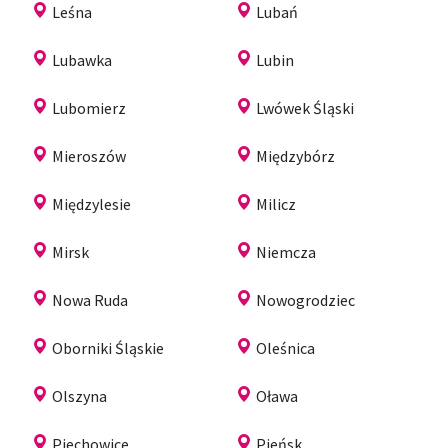
Leśna
Lubań
Lubawka
Lubin
Lubomierz
Lwówek Śląski
Mieroszów
Międzybórz
Międzylesie
Milicz
Mirsk
Niemcza
Nowa Ruda
Nowogrodziec
Oborniki Śląskie
Oleśnica
Olszyna
Oława
Piechowice
Pieńsk