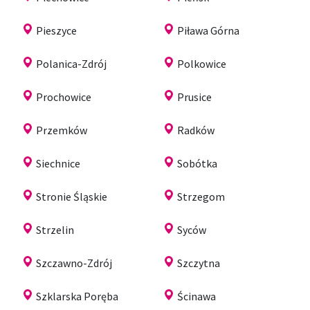
Pieszyce
Piława Górna
Polanica-Zdrój
Polkowice
Prochowice
Prusice
Przemków
Radków
Siechnice
Sobótka
Stronie Śląskie
Strzegom
Strzelin
Syców
Szczawno-Zdrój
Szczytna
Szklarska Poręba
Ścinawa