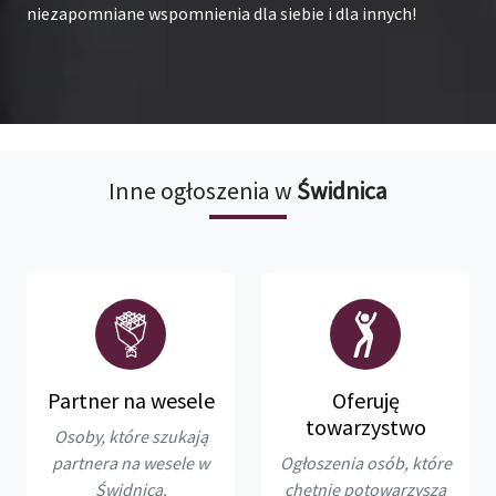
niezapomniane wspomnienia dla siebie i dla innych!
Inne ogłoszenia w
Świdnica
Partner na wesele
Oferuję
towarzystwo
Osoby, które szukają
partnera na wesele w
Ogłoszenia osób, które
Świdnica.
chętnie potowarzyszą