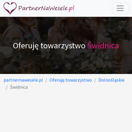
Oferuję towarzystwo
Świdnica
partnernawesele.pl
Oferuję towarzystwo
Dolnośląskie
Świdnica