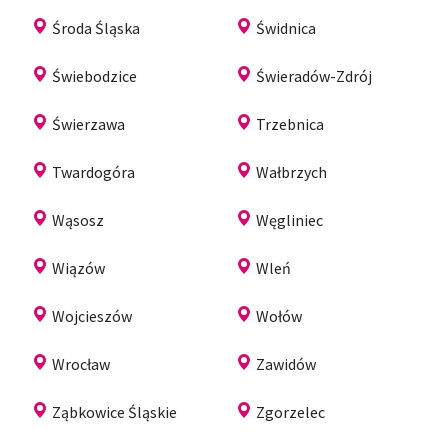
Środa Śląska
Świdnica
Świebodzice
Świeradów-Zdrój
Świerzawa
Trzebnica
Twardogóra
Wałbrzych
Wąsosz
Węgliniec
Wiązów
Wleń
Wojcieszów
Wołów
Wrocław
Zawidów
Ząbkowice Śląskie
Zgorzelec