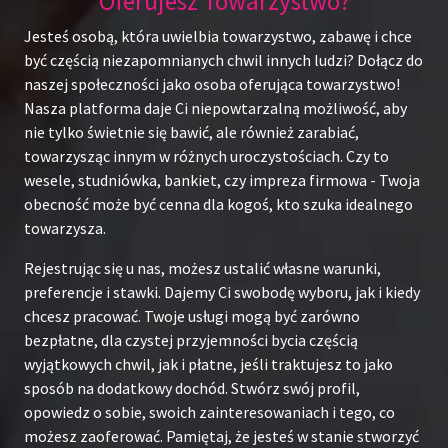
Oferujesz Towarzystwo?
Jesteś osobą, która uwielbia towarzystwo, zabawę i chce
być częścią niezapomnianych chwil innych ludzi? Dołącz do
naszej społeczności jako osoba oferująca towarzystwo!
Nasza platforma daje Ci niepowtarzalną możliwość, aby
nie tylko świetnie się bawić, ale również zarabiać,
towarzysząc innym w różnych uroczystościach. Czy to
wesele, studniówka, bankiet, czy impreza firmowa - Twoja
obecność może być cenna dla kogoś, kto szuka idealnego
towarzysza.
Rejestrując się u nas, możesz ustalić własne warunki,
preferencje i stawki. Dajemy Ci swobodę wyboru, jak i kiedy
chcesz pracować. Twoje usługi mogą być zarówno
bezpłatne, dla czystej przyjemności bycia częścią
wyjątkowych chwil, jak i płatne, jeśli traktujesz to jako
sposób na dodatkowy dochód. Stwórz swój profil,
opowiedz o sobie, swoich zainteresowaniach i tego, co
możesz zaoferować. Pamiętaj, że jesteś w stanie stworzyć