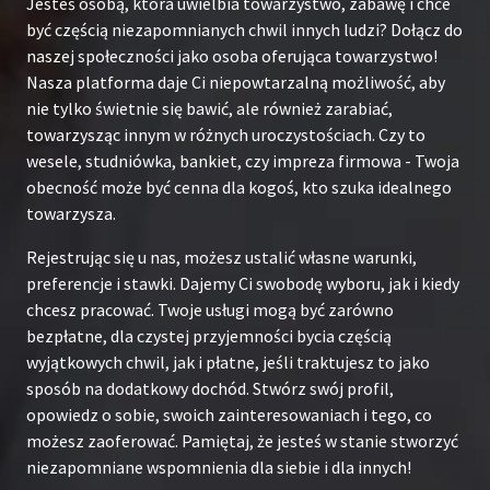
Jesteś osobą, która uwielbia towarzystwo, zabawę i chce
być częścią niezapomnianych chwil innych ludzi? Dołącz do
naszej społeczności jako osoba oferująca towarzystwo!
Nasza platforma daje Ci niepowtarzalną możliwość, aby
nie tylko świetnie się bawić, ale również zarabiać,
towarzysząc innym w różnych uroczystościach. Czy to
wesele, studniówka, bankiet, czy impreza firmowa - Twoja
obecność może być cenna dla kogoś, kto szuka idealnego
towarzysza.
Rejestrując się u nas, możesz ustalić własne warunki,
preferencje i stawki. Dajemy Ci swobodę wyboru, jak i kiedy
chcesz pracować. Twoje usługi mogą być zarówno
bezpłatne, dla czystej przyjemności bycia częścią
wyjątkowych chwil, jak i płatne, jeśli traktujesz to jako
sposób na dodatkowy dochód. Stwórz swój profil,
opowiedz o sobie, swoich zainteresowaniach i tego, co
możesz zaoferować. Pamiętaj, że jesteś w stanie stworzyć
niezapomniane wspomnienia dla siebie i dla innych!