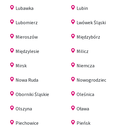
Lubawka
Lubin
Lubomierz
Lwówek Śląski
Mieroszów
Międzybórz
Międzylesie
Milicz
Mirsk
Niemcza
Nowa Ruda
Nowogrodziec
Oborniki Śląskie
Oleśnica
Olszyna
Oława
Piechowice
Pieńsk