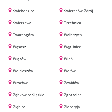
Świebodzice
Świeradów-Zdrój
Świerzawa
Trzebnica
Twardogóra
Wałbrzych
Wąsosz
Węgliniec
Wiązów
Wleń
Wojcieszów
Wołów
Wrocław
Zawidów
Ząbkowice Śląskie
Zgorzelec
Ziębice
Złotoryja