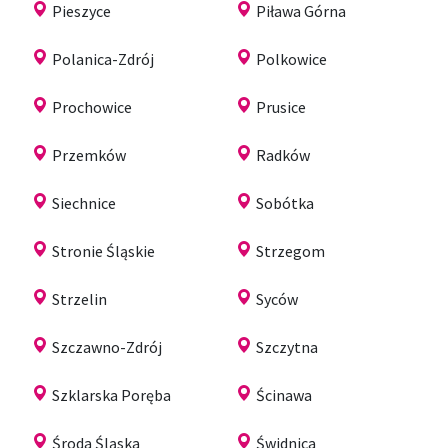
Pieszyce
Piława Górna
Polanica-Zdrój
Polkowice
Prochowice
Prusice
Przemków
Radków
Siechnice
Sobótka
Stronie Śląskie
Strzegom
Strzelin
Syców
Szczawno-Zdrój
Szczytna
Szklarska Poręba
Ścinawa
Środa Śląska
Świdnica