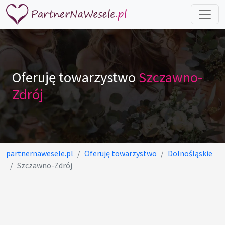
Oferuję towarzystwo
Szczawno-
Zdrój
partnernawesele.pl
Oferuję towarzystwo
Dolnośląskie
Szczawno-Zdrój