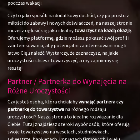
podczas wakacji.
Czy to jako sposób na dodatkowy dochód, czy po prostu z
miłości do zabawy i nowych doświadczeń, na naszej stronie
możesz ogłosić się jako idealny
towarzysz na każdą okazję
.
Oferujemy platformę, gdzie możesz pokazać swój profil i
zainteresowania, aby potencjalni zainteresowani mogli
łatwo Cię znaleźć. Wystarczy, że zaznaczysz, na jakie
uroczystości chcesz towarzyszyć, a my zajmiemy się
resztą!
Partner / Partnerka do Wynajęcia na
Różne Uroczystości
Czy jesteś osobą, która chciałaby
wynająć partnera czy
partnerkę do towarzystwa
na różnego rodzaju
uroczystości? Nasza strona to idealne rozwiązanie dla
Ciebie. Tutaj znajdziesz szeroki wybór osób, które oferują
swoje towarzystwo na weselach, studniówkach,
sylwestrze, bankietach, imprezach firmowych i wielu