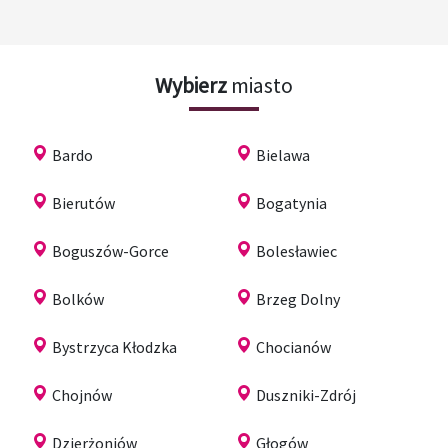
Wybierz
miasto
Bardo
Bielawa
Bierutów
Bogatynia
Boguszów-Gorce
Bolesławiec
Bolków
Brzeg Dolny
Bystrzyca Kłodzka
Chocianów
Chojnów
Duszniki-Zdrój
Dzierżoniów
Głogów