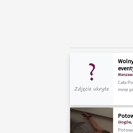
Wolny
event
Warszawa
Cała Po
mnie p
Potow
Głogów, 
Potowa