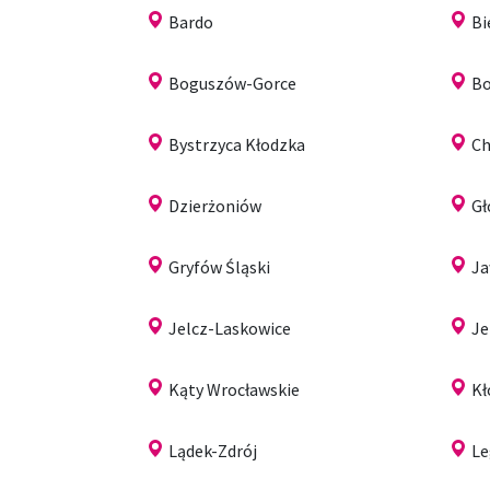
Bardo
Bi
Boguszów-Gorce
Bo
Bystrzyca Kłodzka
Ch
Dzierżoniów
G
Gryfów Śląski
Ja
Jelcz-Laskowice
Je
Kąty Wrocławskie
Kł
Lądek-Zdrój
Le