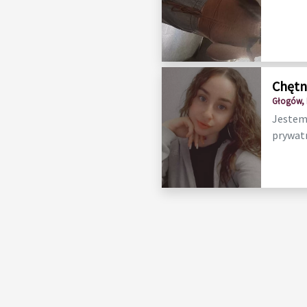
Chętn
Głogów, 
Jestem 
prywatn