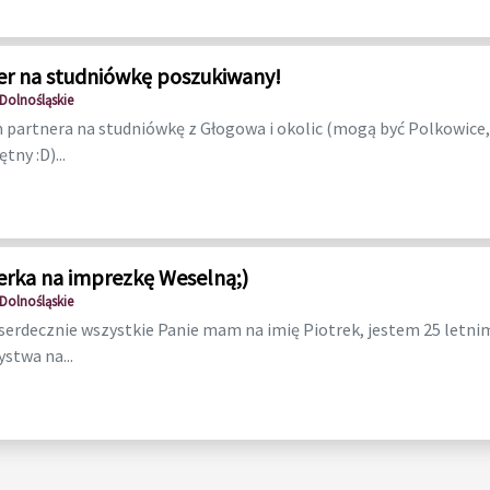
er na studniówkę poszukiwany!
Dolnośląskie
partnera na studniówkę z Głogowa i okolic (mogą być Polkowice, L
tny :D)...
erka na imprezkę Weselną;)
Dolnośląskie
serdecznie wszystkie Panie mam na imię Piotrek, jestem 25 letn
stwa na...