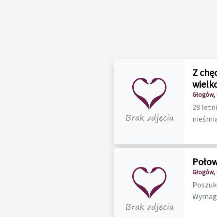
Z chę
wielk
Głogów, 
28 letn
nieśmiał
Połow
Głogów, 
Poszuku
Wymagan