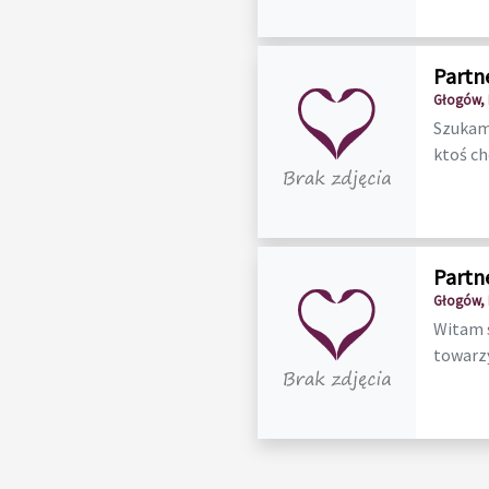
Partn
Głogów, 
Szukam 
ktoś chę
Partn
Głogów, 
Witam 
towarzy