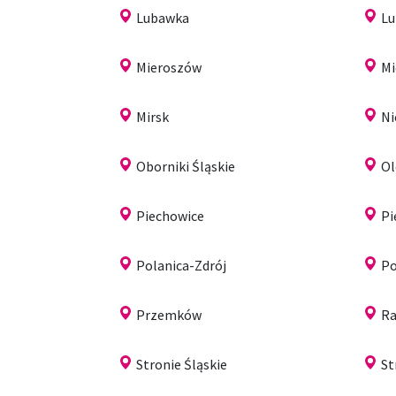
Lubawka
Lu
Mieroszów
Mi
Mirsk
N
Oborniki Śląskie
Ol
Piechowice
Pi
Polanica-Zdrój
Po
Przemków
R
Stronie Śląskie
S