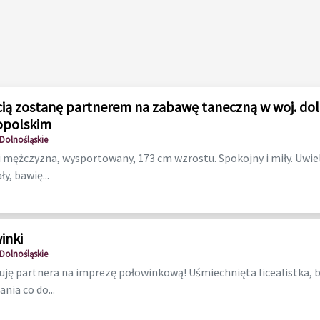
cią zostanę partnerem na zabawę taneczną w woj. dol
opolskim
Dolnośląskie
i mężczyzna, wysportowany, 173 cm wzrostu. Spokojny i miły. Uwie
y, bawię...
inki
Dolnośląskie
ję partnera na imprezę połowinkową! Uśmiechnięta licealistka, 
ia co do...