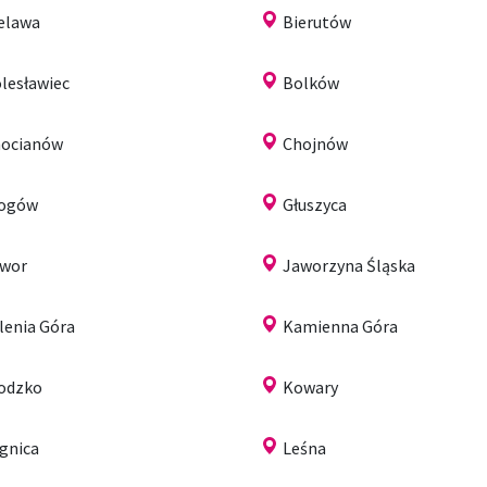
elawa
Bierutów
lesławiec
Bolków
ocianów
Chojnów
łogów
Głuszyca
wor
Jaworzyna Śląska
lenia Góra
Kamienna Góra
odzko
Kowary
gnica
Leśna