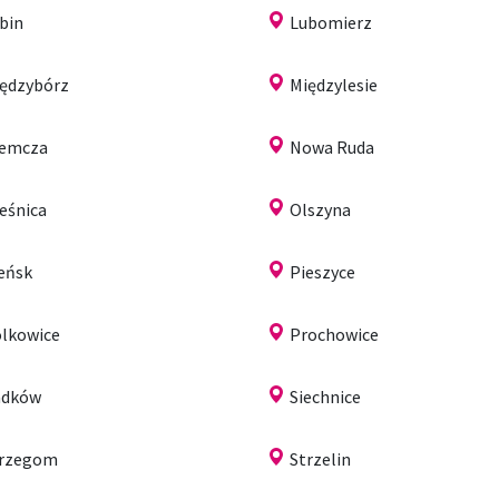
bin
Lubomierz
ędzybórz
Międzylesie
iemcza
Nowa Ruda
eśnica
Olszyna
eńsk
Pieszyce
lkowice
Prochowice
adków
Siechnice
trzegom
Strzelin