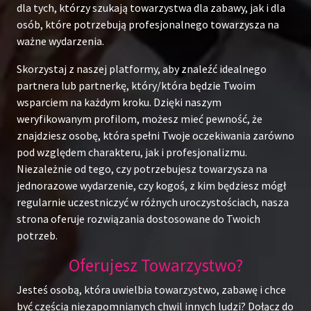
dla tych, którzy szukają towarzystwa dla zabawy, jak i dla
osób, które potrzebują profesjonalnego towarzysza na
ważne wydarzenia.
Skorzystaj z naszej platformy, aby znaleźć idealnego
partnera lub partnerkę, który/która będzie Twoim
wsparciem na każdym kroku. Dzięki naszym
weryfikowanym profilom, możesz mieć pewność, że
znajdziesz osobę, która spełni Twoje oczekiwania zarówno
pod względem charakteru, jak i profesjonalizmu.
Niezależnie od tego, czy potrzebujesz towarzysza na
jednorazowe wydarzenie, czy kogoś, z kim będziesz mógł
regularnie uczestniczyć w różnych uroczystościach, nasza
strona oferuje rozwiązania dostosowane do Twoich
potrzeb.
Oferujesz Towarzystwo?
Jesteś osobą, która uwielbia towarzystwo, zabawę i chce
być częścią niezapomnianych chwil innych ludzi? Dołącz do