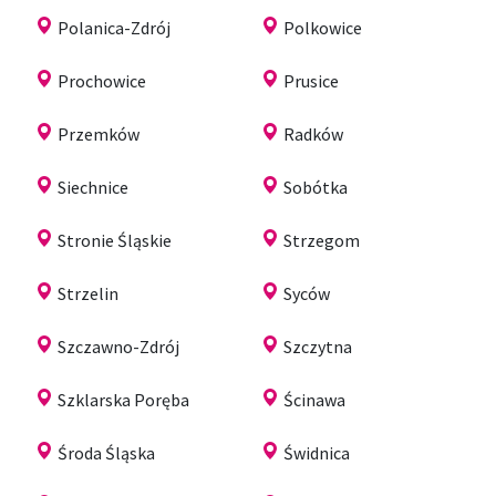
Polanica-Zdrój
Polkowice
Prochowice
Prusice
Przemków
Radków
Siechnice
Sobótka
Stronie Śląskie
Strzegom
Strzelin
Syców
Szczawno-Zdrój
Szczytna
Szklarska Poręba
Ścinawa
Środa Śląska
Świdnica