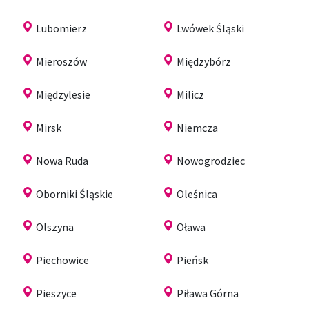
Lubomierz
Lwówek Śląski
Mieroszów
Międzybórz
Międzylesie
Milicz
Mirsk
Niemcza
Nowa Ruda
Nowogrodziec
Oborniki Śląskie
Oleśnica
Olszyna
Oława
Piechowice
Pieńsk
Pieszyce
Piława Górna