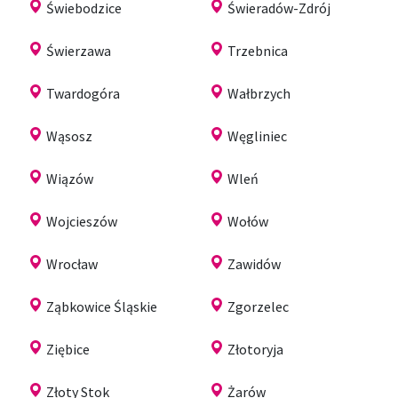
Świebodzice
Świeradów-Zdrój
Świerzawa
Trzebnica
Twardogóra
Wałbrzych
Wąsosz
Węgliniec
Wiązów
Wleń
Wojcieszów
Wołów
Wrocław
Zawidów
Ząbkowice Śląskie
Zgorzelec
Ziębice
Złotoryja
Złoty Stok
Żarów