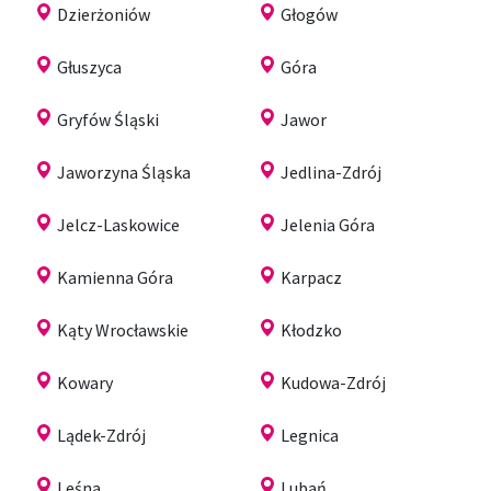
Dzierżoniów
Głogów
Głuszyca
Góra
Gryfów Śląski
Jawor
Jaworzyna Śląska
Jedlina-Zdrój
Jelcz-Laskowice
Jelenia Góra
Kamienna Góra
Karpacz
Kąty Wrocławskie
Kłodzko
Kowary
Kudowa-Zdrój
Lądek-Zdrój
Legnica
Leśna
Lubań