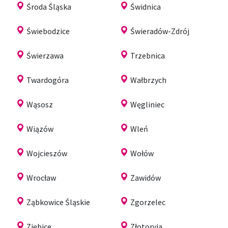
Środa Śląska
Świdnica
Świebodzice
Świeradów-Zdrój
Świerzawa
Trzebnica
Twardogóra
Wałbrzych
Wąsosz
Węgliniec
Wiązów
Wleń
Wojcieszów
Wołów
Wrocław
Zawidów
Ząbkowice Śląskie
Zgorzelec
Ziębice
Złotoryja