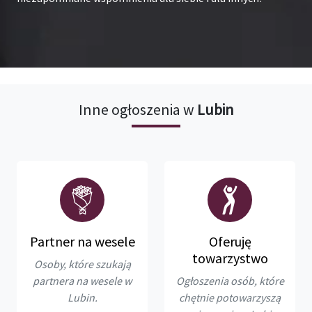
Inne ogłoszenia w
Lubin
Partner na wesele
Oferuję
towarzystwo
Osoby, które szukają
partnera na wesele w
Ogłoszenia osób, które
Lubin.
chętnie potowarzyszą