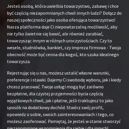
Jesteś osobą, która uwielbia towarzystwo, zabawę i chce
być częścią niezapomnianych chwil innych ludzi? Dołącz do
naszej społeczności jako osoba oferująca towarzystwo!
Nasza platforma daje Ci niepowtarzalną możliwość, aby
nie tylko świetnie się bawić, ale również zarabiać,
towarzysząc innym w różnych uroczystościach. Czy to
wesele, studniówka, bankiet, czy impreza firmowa - Twoja
obecność może być cenna dla kogoś, kto szuka idealnego
towarzysza.
Rejestrując się u nas, możesz ustalić własne warunki,
preferencje i stawki. Dajemy Ci swobodę wyboru, jak i kiedy
chcesz pracować. Twoje usługi mogą być zarówno
bezpłatne, dla czystej przyjemności bycia częścią
wyjątkowych chwil, jak i płatne, jeśli traktujesz to jako
sposób na dodatkowy dochód. Stwórz swój profil,
opowiedz o sobie, swoich zainteresowaniach i tego, co
możesz zaoferować. Pamiętaj, że jesteś w stanie stworzyć
niezapomniane wspomnienia dla siebie i dla innych!