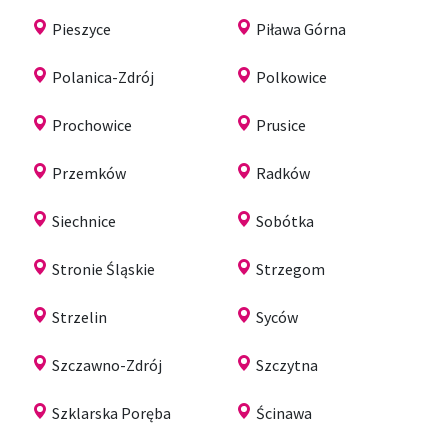
Pieszyce
Piława Górna
Polanica-Zdrój
Polkowice
Prochowice
Prusice
Przemków
Radków
Siechnice
Sobótka
Stronie Śląskie
Strzegom
Strzelin
Syców
Szczawno-Zdrój
Szczytna
Szklarska Poręba
Ścinawa