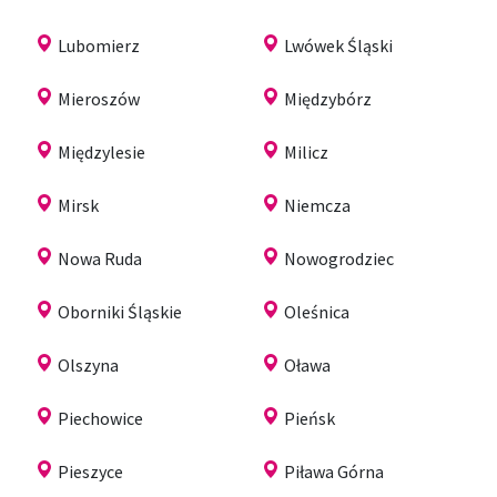
Lubomierz
Lwówek Śląski
Mieroszów
Międzybórz
Międzylesie
Milicz
Mirsk
Niemcza
Nowa Ruda
Nowogrodziec
Oborniki Śląskie
Oleśnica
Olszyna
Oława
Piechowice
Pieńsk
Pieszyce
Piława Górna