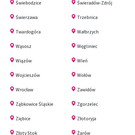
Świebodzice
Świeradów-Zdrój
Świerzawa
Trzebnica
Twardogóra
Wałbrzych
Wąsosz
Węgliniec
Wiązów
Wleń
Wojcieszów
Wołów
Wrocław
Zawidów
Ząbkowice Śląskie
Zgorzelec
Ziębice
Złotoryja
Złoty Stok
Żarów