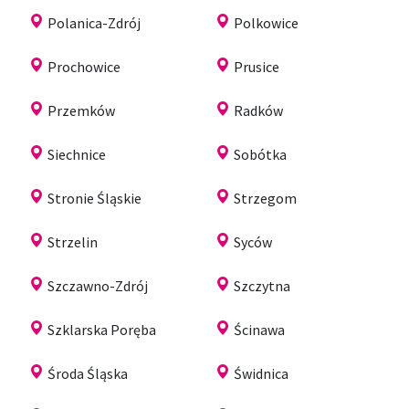
Polanica-Zdrój
Polkowice
Prochowice
Prusice
Przemków
Radków
Siechnice
Sobótka
Stronie Śląskie
Strzegom
Strzelin
Syców
Szczawno-Zdrój
Szczytna
Szklarska Poręba
Ścinawa
Środa Śląska
Świdnica