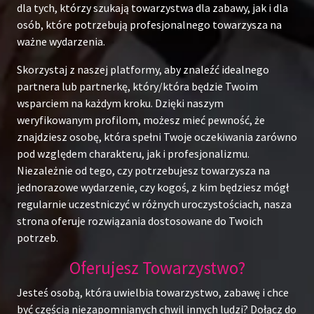
dla tych, którzy szukają towarzystwa dla zabawy, jak i dla
osób, które potrzebują profesjonalnego towarzysza na
ważne wydarzenia.
Skorzystaj z naszej platformy, aby znaleźć idealnego
partnera lub partnerkę, który/która będzie Twoim
wsparciem na każdym kroku. Dzięki naszym
weryfikowanym profilom, możesz mieć pewność, że
znajdziesz osobę, która spełni Twoje oczekiwania zarówno
pod względem charakteru, jak i profesjonalizmu.
Niezależnie od tego, czy potrzebujesz towarzysza na
jednorazowe wydarzenie, czy kogoś, z kim będziesz mógł
regularnie uczestniczyć w różnych uroczystościach, nasza
strona oferuje rozwiązania dostosowane do Twoich
potrzeb.
Oferujesz Towarzystwo?
Jesteś osobą, która uwielbia towarzystwo, zabawę i chce
być częścią niezapomnianych chwil innych ludzi? Dołącz do