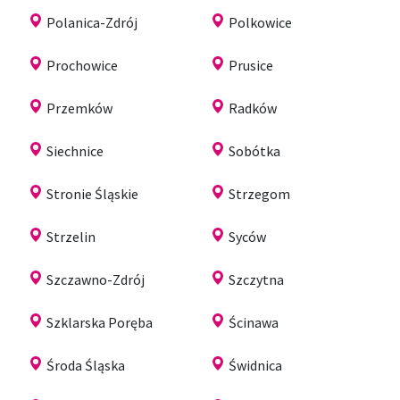
Polanica-Zdrój
Polkowice
Prochowice
Prusice
Przemków
Radków
Siechnice
Sobótka
Stronie Śląskie
Strzegom
Strzelin
Syców
Szczawno-Zdrój
Szczytna
Szklarska Poręba
Ścinawa
Środa Śląska
Świdnica