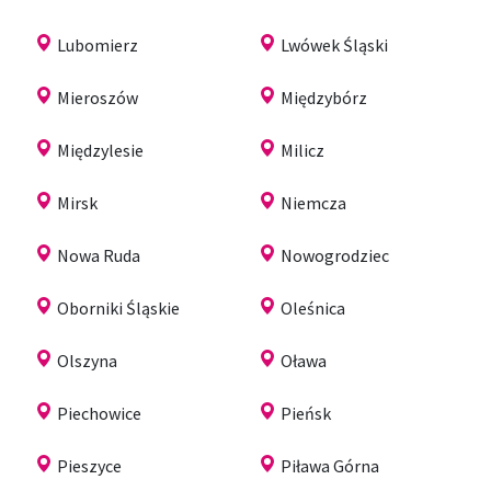
Lubomierz
Lwówek Śląski
Mieroszów
Międzybórz
Międzylesie
Milicz
Mirsk
Niemcza
Nowa Ruda
Nowogrodziec
Oborniki Śląskie
Oleśnica
Olszyna
Oława
Piechowice
Pieńsk
Pieszyce
Piława Górna