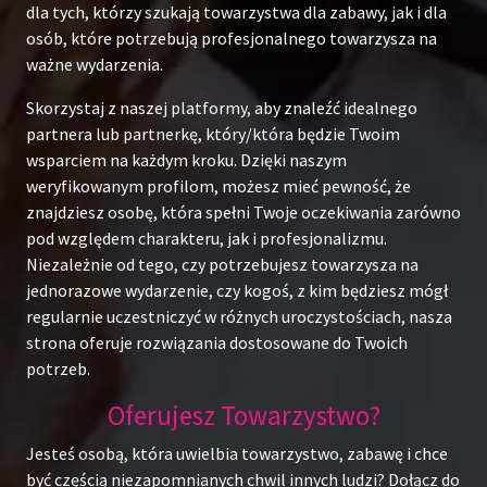
dla tych, którzy szukają towarzystwa dla zabawy, jak i dla
osób, które potrzebują profesjonalnego towarzysza na
ważne wydarzenia.
Skorzystaj z naszej platformy, aby znaleźć idealnego
partnera lub partnerkę, który/która będzie Twoim
wsparciem na każdym kroku. Dzięki naszym
weryfikowanym profilom, możesz mieć pewność, że
znajdziesz osobę, która spełni Twoje oczekiwania zarówno
pod względem charakteru, jak i profesjonalizmu.
Niezależnie od tego, czy potrzebujesz towarzysza na
jednorazowe wydarzenie, czy kogoś, z kim będziesz mógł
regularnie uczestniczyć w różnych uroczystościach, nasza
strona oferuje rozwiązania dostosowane do Twoich
potrzeb.
Oferujesz Towarzystwo?
Jesteś osobą, która uwielbia towarzystwo, zabawę i chce
być częścią niezapomnianych chwil innych ludzi? Dołącz do