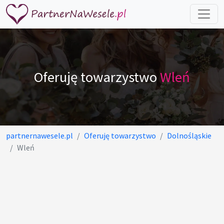
Oferuję towarzystwo
Wleń
partnernawesele.pl
Oferuję towarzystwo
Dolnośląskie
Wleń