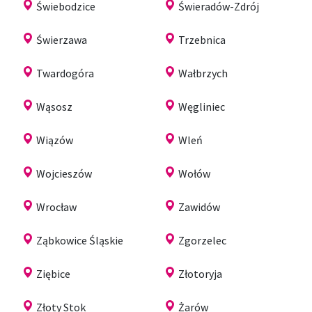
Świebodzice
Świeradów-Zdrój
Świerzawa
Trzebnica
Twardogóra
Wałbrzych
Wąsosz
Węgliniec
Wiązów
Wleń
Wojcieszów
Wołów
Wrocław
Zawidów
Ząbkowice Śląskie
Zgorzelec
Ziębice
Złotoryja
Złoty Stok
Żarów